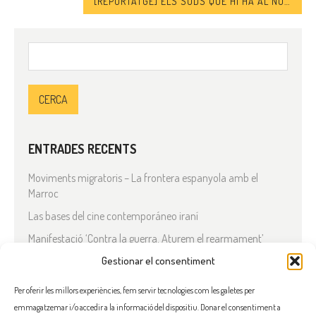
[REPORTATGE] ELS SUDS QUE HI HA AL NORD
Cerca:
ENTRADES RECENTS
Moviments migratoris – La frontera espanyola amb el
Marroc
Las bases del cine contemporáneo iraní
Manifestació ‘Contra la guerra. Aturem el rearmament’
En solidaritat amb el Líban
Gestionar el consentiment
Què està passant a l’Iran?
Per oferir les millors experiències, fem servir tecnologies com les galetes per
emmagatzemar i/o accedir a la informació del dispositiu. Donar el consentiment a