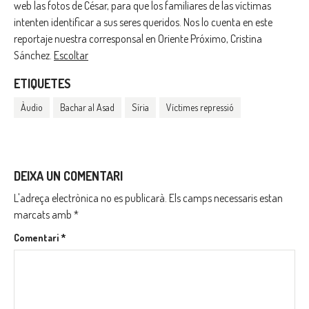
web las fotos de César, para que los familiares de las víctimas
intenten identificar a sus seres queridos. Nos lo cuenta en este
reportaje nuestra corresponsal en Oriente Próximo, Cristina
Sánchez.
Escoltar
ETIQUETES
Àudio
Bachar al Asad
Síria
Víctimes repressió
DEIXA UN COMENTARI
L'adreça electrònica no es publicarà.
Els camps necessaris estan
marcats amb
*
Comentari
*