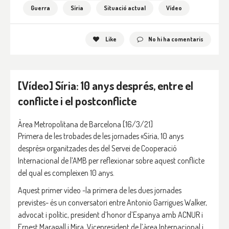
Guerra
Síria
Situació actual
Vídeo
Like
No hi ha comentaris
[Vídeo] Síria: 10 anys després, entre el
conflicte i el postconflicte
Àrea Metropolitana de Barcelona
[16/3/21]
Primera de les trobades de les jornades «Síria, 10 anys
després» organitzades des del Servei de Cooperació
Internacional de l’AMB per reflexionar sobre aquest conflicte
del qual es compleixen 10 anys.
Aquest primer vídeo -la primera de les dues jornades
previstes- és un conversatori entre Antonio Garrigues Walker,
advocat i polític, president d’honor d’Espanya amb ACNUR i
Ernest Maragall i Mira, Vicepresident de l’àrea Internacional i