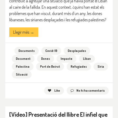
contribuït a agreujar una situació que ja havia portat el Líban
al caire de la fallida. En aquest context, ¿quins han estat els
problemes que han viscut, durant més d’un any, les dones
libaneses, les sirianes desplaçades i les refugiades palestines?
Llegir més →
Documents
Covid-19
Desplaçades
Document
Dones
Impacte
Líban
Palestina
Port de Beirut
Refugiades
Síria
Situació
Like
No hi ha comentaris
[Vídeo] Presentació del llibre El infiel que