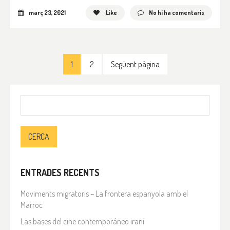
març 23, 2021
Like
No hi ha comentaris
1
2
Següent pàgina
Cerca:
ENTRADES RECENTS
Moviments migratoris – La frontera espanyola amb el
Marroc
Las bases del cine contemporáneo iraní