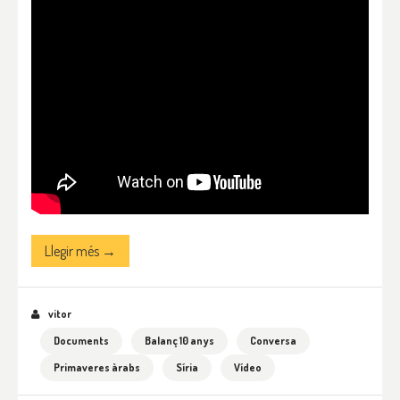
Llegir més →
vitor
Documents
Balanç 10 anys
Conversa
Primaveres àrabs
Síria
Vídeo