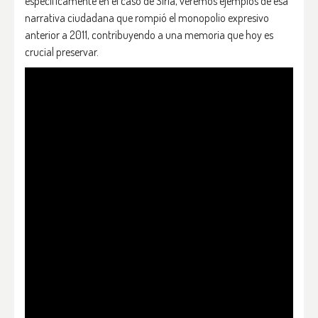
específicamente en el caso de Siria, veremos ejemplos de esa
narrativa ciudadana que rompió el monopolio expresivo
anterior a 2011, contribuyendo a una memoria que hoy es
crucial preservar.