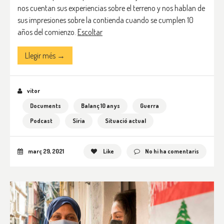
nos cuentan sus experiencias sobre el terreno y nos hablan de
sus impresiones sobre la contienda cuando se cumplen 10
años del comienzo.
Escoltar
Llegir més →
vitor
Documents
Balanç 10 anys
Guerra
Podcast
Síria
Situació actual
març 29, 2021
Like
No hi ha comentaris