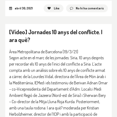
abril 30, 2021
Like
No hi ha comentaris
[Vídeo] Jornades 10 anys del conflicte. I
ara què?
Àrea Metropolitana de Barcelona
[19/3/21]
Segon acte en el marc de les jornades: Síria, 10 anys després
per recordar els 10 anys de l’inici del conflicte a Síria. L’acte
compta amb un anàlisis sobre els 10 anys de conflicte armat
a càrrec de la Lourdes Vidal, directora de l’Àrea de Món àrab i
la Mediterrània, IEMed i els testimoniu de Berivan Adnan Omar
– co-Vicepresidenta del Departament d’Adm. Locals i Medi
Ambient Regió de Jazeera (Nord-est de Síria) i Sherwan Bery
– Co-director de la Mitja Lluna Roja Kurda. Posteriorment,
amb una taula rodona: I ara què? moderada per Kristian
Herbolzheimer, director de l’ICIP i amb la participació de