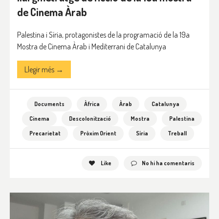
de Cinema Àrab
Palestina i Síria, protagonistes de la programació de la 19a
Mostra de Cinema Àrab i Mediterrani de Catalunya
Llegir més →
Documents
Àfrica
Àrab
Catalunya
Cinema
Descolonització
Mostra
Palestina
Precarietat
Pròxim Orient
Síria
Treball
Like
No hi ha comentaris