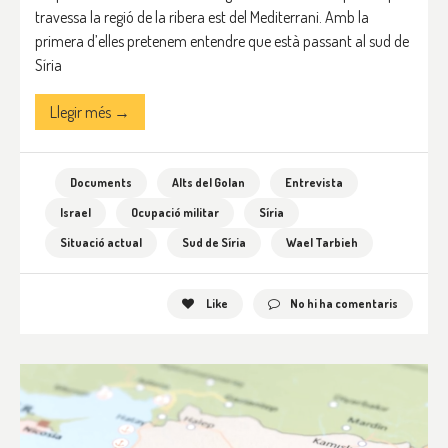
travessa la regió de la ribera est del Mediterrani. Amb la
primera d’elles pretenem entendre que està passant al sud de
Síria
Llegir més →
Documents
Alts del Golan
Entrevista
Israel
Ocupació militar
Síria
Situació actual
Sud de Síria
Wael Tarbieh
Like
No hi ha comentaris