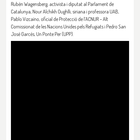
Rubèn Wagensberg, activista i diputat al Parlament de
Catalunya, Nour Alchikh Oughlli, siriana i professora UAB,
Pablo Vizcaíno, oficial de Protecció de l’ACNUR – Alt
Comissionat de les Nacions Unides pels Refugiats i Pedro San
José Garcés, Un Ponte Per (UPP).