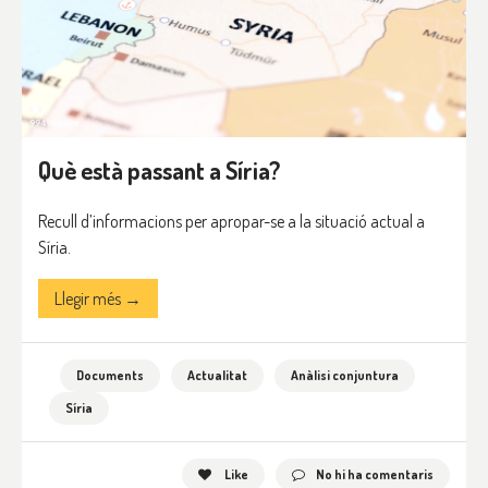
Què està passant a Síria?
Recull d’informacions per apropar-se a la situació actual a
Síria.
Llegir més →
Documents
Actualitat
Anàlisi conjuntura
Síria
Like
No hi ha comentaris