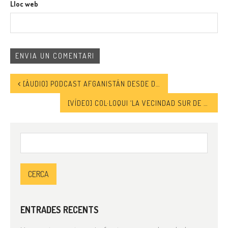
Lloc web
[ÀUDIO] PODCAST AFGANISTÁN DESDE DENTRO. LA VIDA BAJO EL NUEVO EMIRATO INSTALADO POR LOS TALIBANES
[VÍDEO] COL·LOQUI ‘LA VECINDAD SUR DE ESPAÑA Y LA UE: ¿FUTURO COMPARTIDO?’
Cerca:
ENTRADES RECENTS