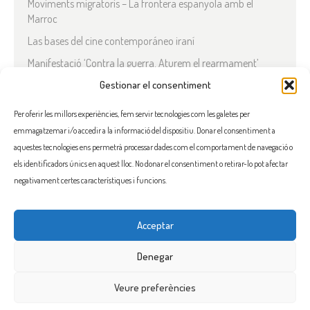
Moviments migratoris – La frontera espanyola amb el
Marroc
Las bases del cine contemporáneo iraní
Manifestació ‘Contra la guerra. Aturem el rearmament’
En solidaritat amb el Líban
Gestionar el consentiment
Què està passant a l’Iran?
Per oferir les millors experiències, fem servir tecnologies com les galetes per
emmagatzemar i/o accedir a la informació del dispositiu. Donar el consentiment a
COMENTARIS RECENTS
aquestes tecnologies ens permetrà processar dades com el comportament de navegació o
els identificadors únics en aquest lloc. No donar el consentiment o retirar-lo pot afectar
negativament certes característiques i funcions.
Acceptar
FACEBOOK
INSTAGRAM
TWITTER
BLUESKY
YOUTUBE
Denegar
Veure preferències