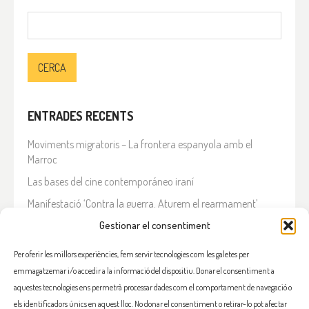
Cerca:
ENTRADES RECENTS
Moviments migratoris – La frontera espanyola amb el
Marroc
Las bases del cine contemporáneo iraní
Manifestació ‘Contra la guerra. Aturem el rearmament’
En solidaritat amb el Líban
Gestionar el consentiment
Què està passant a l’Iran?
Per oferir les millors experiències, fem servir tecnologies com les galetes per
emmagatzemar i/o accedir a la informació del dispositiu. Donar el consentiment a
COMENTARIS RECENTS
aquestes tecnologies ens permetrà processar dades com el comportament de navegació o
els identificadors únics en aquest lloc. No donar el consentiment o retirar-lo pot afectar