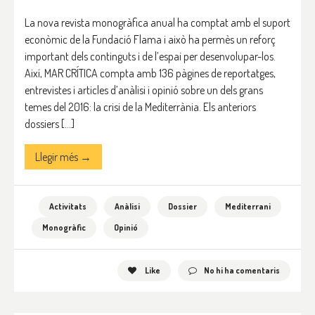
La nova revista monogràfica anual ha comptat amb el suport
econòmic de la Fundació Flama i això ha permès un reforç
important dels continguts i de l’espai per desenvolupar-los.
Així, MAR CRÍTICA compta amb 136 pàgines de reportatges,
entrevistes i articles d’anàlisi i opinió sobre un dels grans
temes del 2016: la crisi de la Mediterrània. Els anteriors
dossiers […]
Llegir més →
Activitats
Anàlisi
Dossier
Mediterrani
Monogràfic
Opinió
Like
No hi ha comentaris