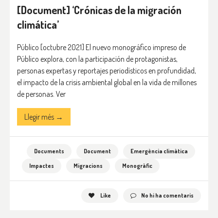
[Document] ‘Crónicas de la migración
climática’
Público [octubre 2021] El nuevo monográfico impreso de
Público explora, con la participación de protagonistas,
personas expertas y reportajes periodísticos en profundidad,
el impacto de la crisis ambiental global en la vida de millones
de personas. Ver
Llegir més →
Documents
Document
Emergència climàtica
Impactes
Migracions
Monogràfic
Like
No hi ha comentaris