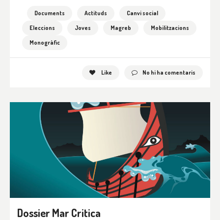
Documents
Actituds
Canvi social
Eleccions
Joves
Magreb
Mobilitzacions
Monogràfic
Like
No hi ha comentaris
Dossier Mar Critica