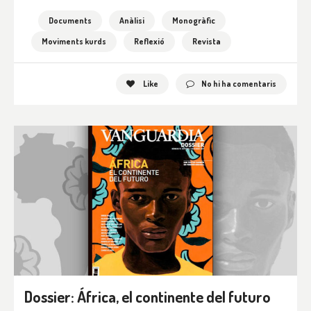
Documents
Anàlisi
Monogràfic
Moviments kurds
Reflexió
Revista
Like
No hi ha comentaris
Dossier: África, el continente del futuro