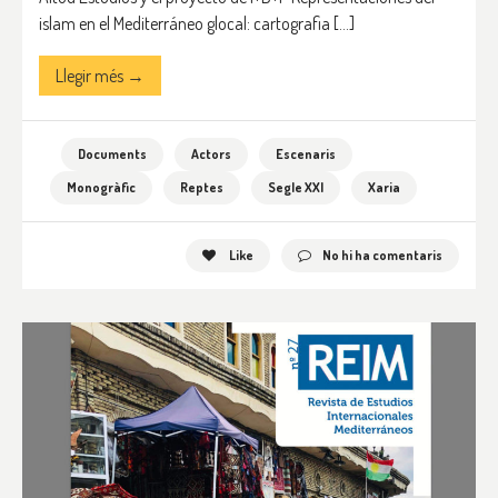
islam en el Mediterráneo glocal: cartografia […]
Llegir més →
Documents
Actors
Escenaris
Monogràfic
Reptes
Segle XXI
Xaria
Like
No hi ha comentaris