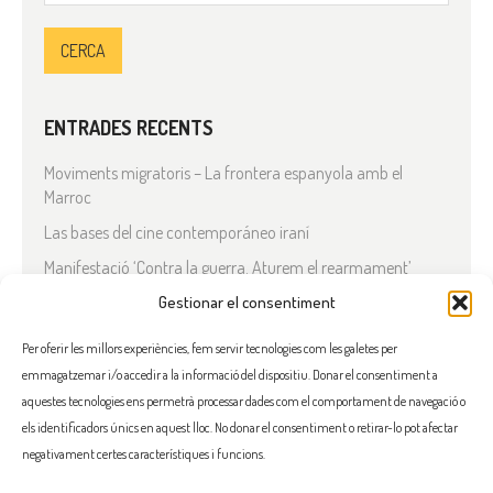
ENTRADES RECENTS
Moviments migratoris – La frontera espanyola amb el
Marroc
Las bases del cine contemporáneo iraní
Manifestació ‘Contra la guerra. Aturem el rearmament’
En solidaritat amb el Líban
Gestionar el consentiment
Què està passant a l’Iran?
Per oferir les millors experiències, fem servir tecnologies com les galetes per
emmagatzemar i/o accedir a la informació del dispositiu. Donar el consentiment a
COMENTARIS RECENTS
aquestes tecnologies ens permetrà processar dades com el comportament de navegació o
els identificadors únics en aquest lloc. No donar el consentiment o retirar-lo pot afectar
negativament certes característiques i funcions.