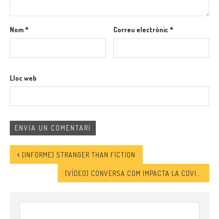
Nom
*
Correu electrònic
*
Lloc web
[INFORME] STRANGER THAN FICTION
[VÍDEO] CONVERSA COM IMPACTA LA COVID-19 EN CONFLICTES OBLIDATS I EN POBLACIONS VULNERABLES?
Cerca: