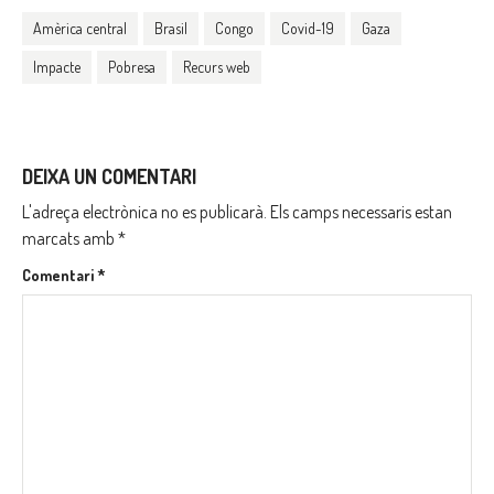
Amèrica central
Brasil
Congo
Covid-19
Gaza
Impacte
Pobresa
Recurs web
DEIXA UN COMENTARI
L'adreça electrònica no es publicarà.
Els camps necessaris estan
marcats amb
*
Comentari
*