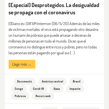
[Especial] Desprotegidos. La desigualdad
se propaga con el coronavirus
ElDiario.es i OXFAM Intermon [06/5/20] Además de las miles
de víctimas mortales, el virus está propagando otro desastre,
un tsunami de pobreza que puede arrasar a decenas de
millones de personas en todo el mundo. Dicen que el
coronavirus no distingue entre ricos y pobres, pero no todas
las personas están pagando por igual sus […]
Llegir més →
Documents
Amèrica central
Brasil
Congo
Covid-19
Gaza
Impacte
Pobresa
Recurs web