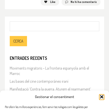
Like
No hi ha comentaris
Cerca:
ENTRADES RECENTS
Moviments migratoris – La frontera espanyola amb el
Marroc
Las bases del cine contemporáneo iraní
Manifestació ‘Contra la guerra. Aturem el rearmament’
En solidaritat amb el Líban
Gestionar el consentiment
Què està passant a l’Iran?
Per oferir les millors experiències, fem servir tecnologies com les galetes per