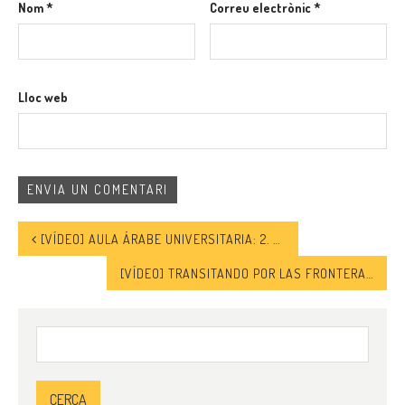
Nom
*
Correu electrònic
*
Lloc web
[VÍDEO] AULA ÁRABE UNIVERSITARIA: 2. ARGELIA EN TRANSICIÓN HACIA UNA SEGUNDA REPÚBLICA
[VÍDEO] TRANSITANDO POR LAS FRONTERAS DE NUESTRO MUNDO: UNA MIRADA A LA REALIDAD MIGRATORIA
Cerca: