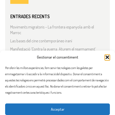
ENTRADES RECENTS
Moviments migratoris – La frontera espanyola amb el
Marroc
Las bases del cine contemporáneo iraní
Manifestació ‘Contra la guerra. Aturem el rearmament’
En solidaritat amb el Líban
Gestionar el consentiment
Què està passant a l’Iran?
Per oferir les millors experiències, fem servir tecnologies com les galetes per
emmagatzemar i/o accedir a la informació del dispositiu. Donar el consentiment a
COMENTARIS RECENTS
aquestes tecnologies ens permetrà processar dades com el comportament de navegació o
els identificadors únics en aquest lloc. No donar el consentiment o retirar-lo pot afectar
negativament certes característiques i funcions.
Acceptar