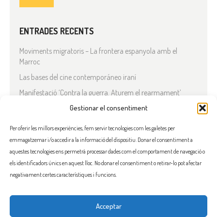
ENTRADES RECENTS
Moviments migratoris – La frontera espanyola amb el
Marroc
Las bases del cine contemporáneo iraní
Manifestació ‘Contra la guerra. Aturem el rearmament’
En solidaritat amb el Líban
Gestionar el consentiment
Què està passant a l’Iran?
Per oferir les millors experiències, fem servir tecnologies com les galetes per
emmagatzemar i/o accedir a la informació del dispositiu. Donar el consentiment a
COMENTARIS RECENTS
aquestes tecnologies ens permetrà processar dades com el comportament de navegació o
els identificadors únics en aquest lloc. No donar el consentiment o retirar-lo pot afectar
negativament certes característiques i funcions.
Acceptar