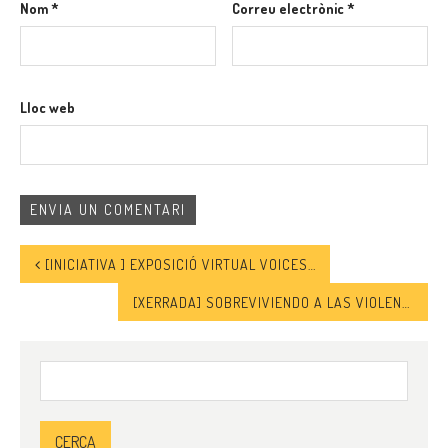
Nom
*
Correu electrònic
*
Lloc web
[INICIATIVA ] EXPOSICIÓ VIRTUAL VOICES FROM SYRIA AND THE REGION
[XERRADA] SOBREVIVIENDO A LAS VIOLENCIAS: EL CUERPO DE LAS MUJERES – CONVERSACIÓN CON HELENA MALENO
Cerca: