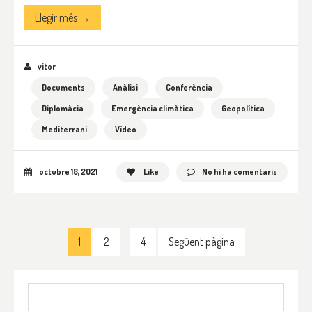
Llegir més →
vitor
Documents
Anàlisi
Conferència
Diplomàcia
Emergència climàtica
Geopolítica
Mediterrani
Vídeo
octubre 18, 2021
Like
No hi ha comentaris
1
2
…
4
Següent pàgina
Cerca: