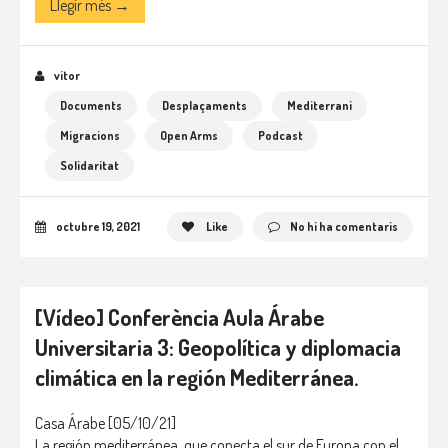
Llegir més →
vitor
Documents
Desplaçaments
Mediterrani
Migracions
Open Arms
Podcast
Solidaritat
octubre 19, 2021
Like
No hi ha comentaris
[Vídeo] Conferència Aula Árabe
Universitaria 3: Geopolítica y diplomacia
climática en la región Mediterránea.
Casa Árabe
[05/10/21]
La región mediterránea, que conecta el sur de Europa con el