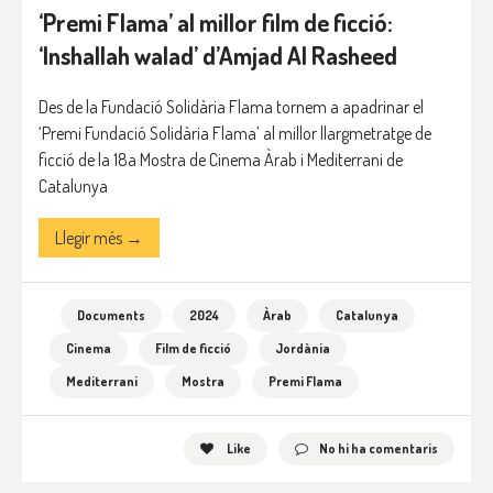
‘Premi Flama’ al millor film de ficció:
‘Inshallah walad’ d’Amjad Al Rasheed
Des de la Fundació Solidària Flama tornem a apadrinar el
‘Premi Fundació Solidària Flama’ al millor llargmetratge de
ficció de la 18a Mostra de Cinema Àrab i Mediterrani de
Catalunya
Llegir més →
Documents
2024
Àrab
Catalunya
Cinema
Film de ficció
Jordània
Mediterrani
Mostra
Premi Flama
Like
No hi ha comentaris