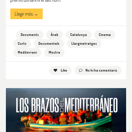
premis donant-li el seu nom.
Llegir més →
Documents
Àrab
Catalunya
Cinema
Curts
Documentals
Llargmetratges
Mediterrani
Mostra
Like
No hi ha comentaris