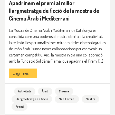
Apadrinem el premi al millor
llargmetratge de ficció de la mostra de
Cinema Àrab i Mediterrani
La Mostra de Cinema Àrab i Maditerrani de Catalunya es
consolida com una poderosa finestra oberta a la creativitat,
la reflexió i les personalíssimes mirades de les cinematografies
del món àrab i suma noves col·laboracions per esdevenir un
certamen competitiu. Aixì, la mostra inicia una col·laboració
amb la Fundació Solidària Flama, que apadrina el ‘Premi […]
Llegir més →
Activitats
Àrab
Cinema
Llargmetratge de ficció
Mediterrani
Mostra
Premi