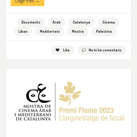
Llegir més →
Documents
Àrab
Catalunya
Cinema
Líban
Mediterrani
Mostra
Palestina
Like
No hi ha comentaris