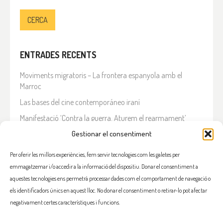
ENTRADES RECENTS
Moviments migratoris – La frontera espanyola amb el
Marroc
Las bases del cine contemporáneo iraní
Manifestació ‘Contra la guerra. Aturem el rearmament’
Gestionar el consentiment
En solidaritat amb el Líban
Què està passant a l’Iran?
Per oferir les millors experiències, fem servir tecnologies com les galetes per
emmagatzemar i/o accedir a la informació del dispositiu. Donar el consentiment a
COMENTARIS RECENTS
aquestes tecnologies ens permetrà processar dades com el comportament de navegació o
els identificadors únics en aquest lloc. No donar el consentiment o retirar-lo pot afectar
negativament certes característiques i funcions.