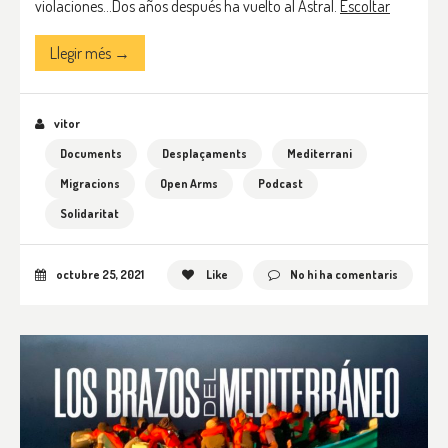
violaciones…Dos años después ha vuelto al Astral.
Escoltar
Llegir més →
vitor
Documents
Desplaçaments
Mediterrani
Migracions
Open Arms
Podcast
Solidaritat
octubre 25, 2021
Like
No hi ha comentaris