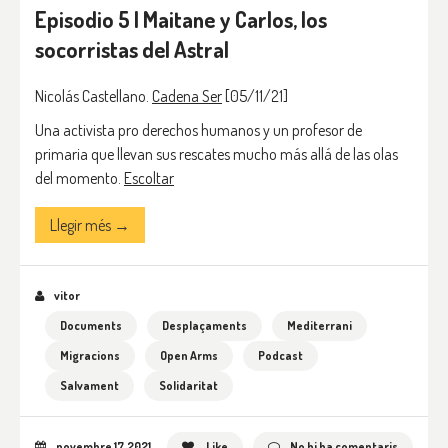
Episodio 5 | Maitane y Carlos, los
socorristas del Astral
Nicolás Castellano.
Cadena Ser
[05/11/21]
Una activista pro derechos humanos y un profesor de
primaria que llevan sus rescates mucho más allá de las olas
del momento.
Escoltar
Llegir més →
vitor
Documents
Desplaçaments
Mediterrani
Migracions
Open Arms
Podcast
Salvament
Solidaritat
novembre 17, 2021
Like
No hi ha comentaris