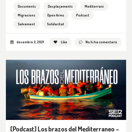
Documents
Desplaçaments
Mediterrani
Migracions
Open Arms
Podcast
Salvament
Solidaritat
desembre 2, 2021
Like
No hi ha comentaris
[Podcast] Los brazos del Mediterraneo –