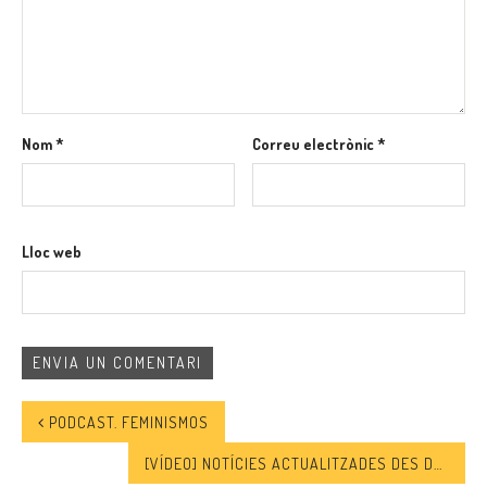
Nom
*
Correu electrònic
*
Lloc web
PODCAST. FEMINISMOS
[VÍDEO] NOTÍCIES ACTUALITZADES DES DE DIVERSOS PUNTS DE LES FRONTERES EXTERNES I INTERNES DE LA UE – SEMANA DEL 17 AL 23 DE FEBRERO DE 2020