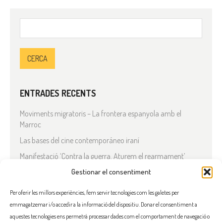
Cerca:
ENTRADES RECENTS
Moviments migratoris – La frontera espanyola amb el
Marroc
Las bases del cine contemporáneo iraní
Manifestació ‘Contra la guerra. Aturem el rearmament’
En solidaritat amb el Líban
Gestionar el consentiment
Què està passant a l’Iran?
Per oferir les millors experiències, fem servir tecnologies com les galetes per
emmagatzemar i/o accedir a la informació del dispositiu. Donar el consentiment a
COMENTARIS RECENTS
aquestes tecnologies ens permetrà processar dades com el comportament de navegació o