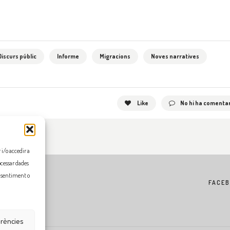
Discurs públic
Informe
Migracions
Noves narratives
Like
No hi ha comentar
i/o accedir a
ocessar dades
onsentiment o
FACE
erències