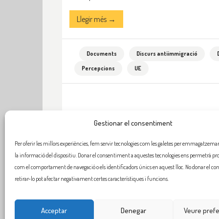
Llegir més →
Documents
Discurs antiimmigració
Percepcions
UE
Gestionar el consentiment
Per oferir les millors experiències, fem servir tecnologies com les galetes per emmagatzemar 
la informació del dispositiu. Donar el consentiment a aquestes tecnologies ens permetrà pr
com el comportament de navegació o els identificadors únics en aquest lloc. No donar el c
retirar-lo pot afectar negativament certes característiques i funcions.
Acceptar
Denegar
Veure pref