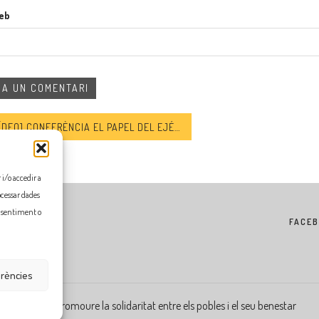
web
O] CONFERÈNCIA EL PAPEL DEL EJÉRCITO EN EGIPTO 10 AÑOS DESPUÉS DE TAHRIR
i/o accedir a
ocessar dades
onsentiment o
FACE
erències
Flama, promoure la solidaritat entre els pobles i el seu benestar