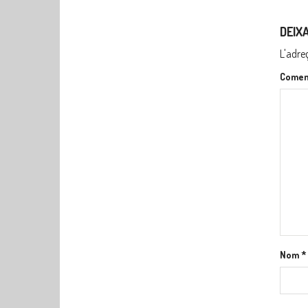
DEIX
L'adre
Comen
Nom
*