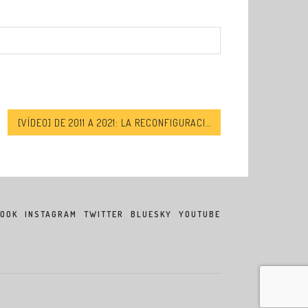
[VÍDEO] DE 2011 A 2021: LA RECONFIGURACIÓ DE L’AUTORITARISME AL MÓN ÀRAB | CICLE #PRIMAVERESÀRABS
BOOK
INSTAGRAM
TWITTER
BLUESKY
YOUTUBE