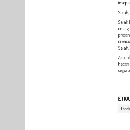
insepa
Salah,
Salah 
en alg
presen
creaci
Salah,
Actual
hacen 
seguro
ETIQ
Escol