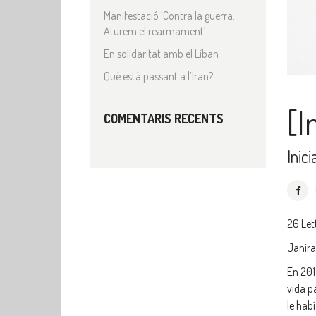
Manifestació ‘Contra la guerra.
Aturem el rearmament’
En solidaritat amb el Líban
Què està passant a l’Iran?
[I
COMENTARIS RECENTS
Inici
26 Let
Janira
En 201
vida p
le hab