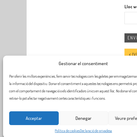
Lloc 
[VÍDE
Gestionar el consentiment
Per oferir les millors experiències, fem servir tecnologies com les galetes per emmagatzemar 
la informació del dispositiu. Donar el consentiment a aquestes tecnologies ens permetrà pr
com el comportament de navegació o els identificadors únics en aquest lloc. No donar el c
retirar-lo pot afectar negativament certes característiques i funcions.
Acceptar
Denegar
Veure pref
Política de cookies
Declaració de privadesa