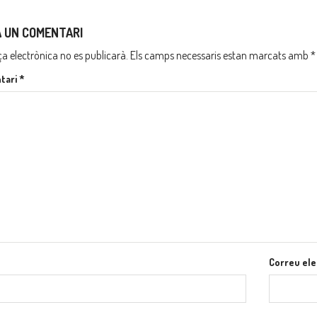
A UN COMENTARI
ça electrònica no es publicarà.
Els camps necessaris estan marcats amb
*
tari
*
Correu ele