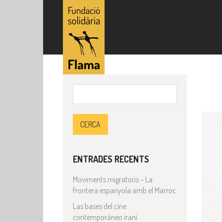
Cerca:
ENTRADES RECENTS
Moviments migratoris – La
frontera espanyola amb el Marroc
Las bases del cine
contemporáneo iraní