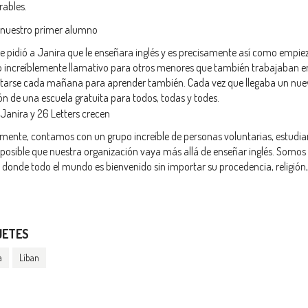
rables.
 nuestro primer alumno
le pidió a Janira que le enseñara inglés y es precisamente así como empiez
o increíblemente llamativo para otros menores que también trabajaban e
tarse cada mañana para aprender también. Cada vez que llegaba un nuevo
ón de una escuela gratuita para todos, todas y todes.
 Janira y 26 Letters crecen
mente, contamos con un grupo increíble de personas voluntarias, estudia
posible que nuestra organización vaya más allá de enseñar inglés. Somo
 donde todo el mundo es bienvenido sin importar su procedencia, religión,
UETES
a
Líban