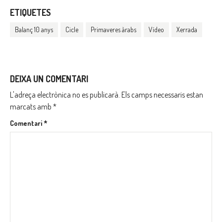
ETIQUETES
Balanç 10 anys
Cicle
Primaveres àrabs
Vídeo
Xerrada
DEIXA UN COMENTARI
L'adreça electrònica no es publicarà.
Els camps necessaris estan
marcats amb
*
Comentari
*