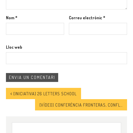
Nom
*
Correu electrònic
*
Lloc web
[INICIATIVA] 26 LETTERS SCHOOL
[VÍDEO] CONFERÈNCIA FRONTERAS, CONFLICTOS Y SEGURIDAD EN EL MEDITERRÁNEO: EL CASO DE LA FRONTERA HISPANO-MARROQUÍ
Cerca: