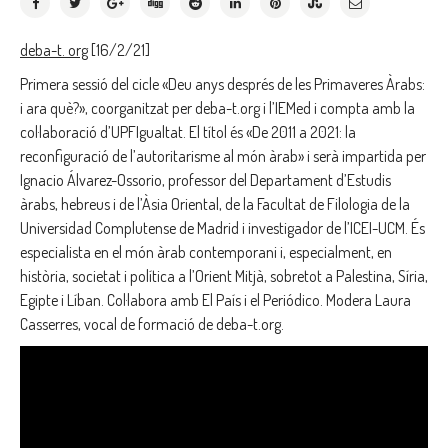
deba-t. org
[16/2/21]
Primera sessió del cicle «Deu anys després de les Primaveres Àrabs:
i ara què?», coorganitzat per deba-t.org i l’IEMed i compta amb la
col·laboració d’UPFIgualtat. El títol és «De 2011 a 2021: la
reconfiguració de l’autoritarisme al món àrab» i serà impartida per
Ignacio Álvarez-Ossorio, professor del Departament d’Estudis
àrabs, hebreus i de l’Àsia Oriental, de la Facultat de Filologia de la
Universidad Complutense de Madrid i investigador de l’ICEI-UCM. És
especialista en el món àrab contemporani i, especialment, en
història, societat i política a l’Orient Mitjà, sobretot a Palestina, Síria,
Egipte i Líban. Col·labora amb El País i el Periódico. Modera Laura
Casserres, vocal de formació de deba-t.org.