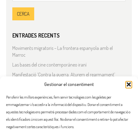
ENTRADES RECENTS
Moviments migratoris – La frontera espanyola amb el
Marroc
Las bases del cine contemporáneo iraní
Manifestació ‘Contra la guerra. Aturem el rearmament’
En solidaritat amb el Líban
Gestionar el consentiment
Què està passant a l’Iran?
Per oferir les millors experiències, fem servir tecnologies com les galetes per
emmagatzemar i/o accedir a la informació del dispositiu. Donar el consentiment a
COMENTARIS RECENTS
aquestes tecnologies ens permetrà processar dades com el comportament de navegació o
els identificadors únics en aquest lloc. No donar el consentiment o retirar-lo pot afectar
negativament certes característiques i funcions.