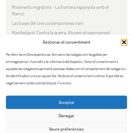
Moviments migratoris – La frontera espanyola amb el
Marroc
Las bases del cine contemporáneo iraní
Manifestació ‘Contra la guerra. Aturem el rearmament’
En solidaritat amb el Líban
Gestionar el consentiment
Què està passant a l’Iran?
Per oferir les millors experiències, fem servir tecnologies com les galetes per
emmagatzemar i/o accedir a la informació del dispositiu. Donar el consentiment a
COMENTARIS RECENTS
aquestes tecnologies ens permetrà processar dades com el comportament de navegació o
els identificadors únics en aquest lloc. No donar el consentiment o retirar-lo pot afectar
negativament certes característiques i funcions.
Acceptar
FACEBOOK
INSTAGRAM
TWITTER
BLUESKY
YOUTUBE
Denegar
Veure preferències