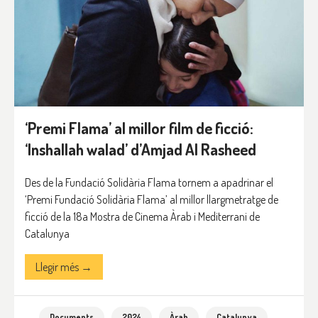
‘Premi Flama’ al millor film de ficció:
‘Inshallah walad’ d’Amjad Al Rasheed
Des de la Fundació Solidària Flama tornem a apadrinar el
‘Premi Fundació Solidària Flama’ al millor llargmetratge de
ficció de la 18a Mostra de Cinema Àrab i Mediterrani de
Catalunya
Llegir més →
Documents
2024
Àrab
Catalunya