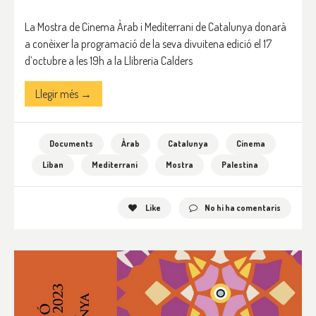
La Mostra de Cinema Àrab i Mediterrani de Catalunya donarà
a conèixer la programació de la seva divuitena edició el 17
d’octubre a les 19h a la Llibreria Calders
Llegir més →
Documents
Àrab
Catalunya
Cinema
Líban
Mediterrani
Mostra
Palestina
Like
No hi ha comentaris