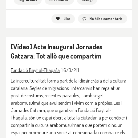
Like
No hi ha comentaris
[Vídeo] Acte Inaugural Jornades
Gatzara: Tot allò que compartim
Fundació Bayt al-Thaqafa
[16/3/21]
La interculturalitat forma part de la idiosincràsia de la cultura
catalana. Segles de migracions i intercanvis han regalat un
pòsit de costums, receptes, paraules,… amb segell
arabomusulmà que avui sentim i vivim com a pròpies. Les I
Jornades Gatzara, que organitza la Fundació Bayt al-
Thaqafa, són un espai obert a tota la ciutadania per conèixer i
compartir la cultura arabomusulmana que portem dins, un
espai per promoure una societat cohesionada i combatre els