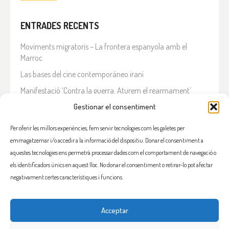
ENTRADES RECENTS
Moviments migratoris – La frontera espanyola amb el
Marroc
Las bases del cine contemporáneo iraní
Manifestació ‘Contra la guerra. Aturem el rearmament’
En solidaritat amb el Líban
Gestionar el consentiment
Què està passant a l’Iran?
Per oferir les millors experiències, fem servir tecnologies com les galetes per
emmagatzemar i/o accedir a la informació del dispositiu. Donar el consentiment a
COMENTARIS RECENTS
aquestes tecnologies ens permetrà processar dades com el comportament de navegació o
els identificadors únics en aquest lloc. No donar el consentiment o retirar-lo pot afectar
negativament certes característiques i funcions.
Acceptar
FACEBOOK
INSTAGRAM
TWITTER
BLUESKY
YOUTUBE