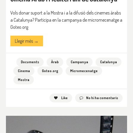
Vols donar suport a la Mostra i a la difusió dels cinemes àrabs
a Catalunya? Participa en la campanya de micromecenatge a
Goteo.org
Llegir més →
Documents
Àrab
Campanya
Catalunya
Cinema
Goteo.org
Micromecenatge
Mostra
Like
No hi ha comentaris