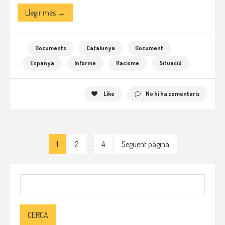
Llegir més →
Documents
Catalunya
Document
Espanya
Informe
Racisme
Situació
Like
No hi ha comentaris
1
2
…
4
Següent pàgina
Cerca: