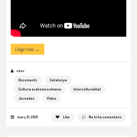
Llegir més →
vitor
Documents
Catalunya
Cultura arabomusulmana
Interculturalitat
Jornades
Vídeo
març 21, 2021
Like
No hi ha comentaris