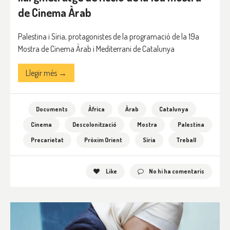
de Cinema Àrab
Palestina i Síria, protagonistes de la programació de la 19a
Mostra de Cinema Àrab i Mediterrani de Catalunya
Llegir més →
Documents
Àfrica
Àrab
Catalunya
Cinema
Descolonització
Mostra
Palestina
Precarietat
Pròxim Orient
Síria
Treball
Like
No hi ha comentaris