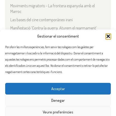
Moviments migratoris – La frontera espanyola amb el
Marroc
Las bases del cine contemporáneo iraní
Manifestació ‘Contra la guerra. Aturem el rearmament’
En solidaritat amb el Líban
Gestionar el consentiment
Què està passant a l’Iran?
Per oferir les millors experiències, fem servir tecnologies com les galetes per
emmagatzemar i/o accedir a la informació del dispositiu. Donar el consentiment a
COMENTARIS RECENTS
aquestes tecnologies ens permetrà processar dades com el comportament de navegació o
els identificadors únics en aquest lloc. No donar el consentiment o retirar-lo pot afectar
negativament certes característiques i funcions.
Acceptar
FACEBOOK
INSTAGRAM
TWITTER
BLUESKY
YOUTUBE
Denegar
Veure preferències