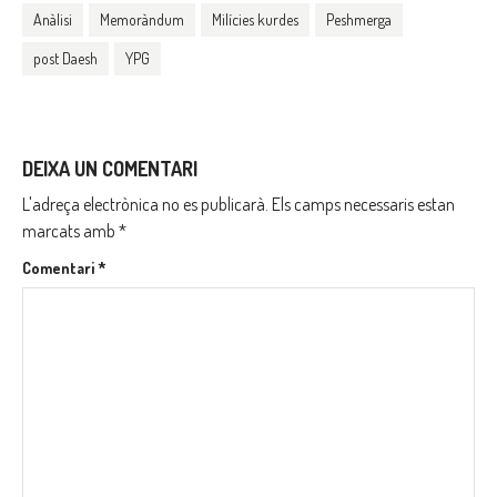
Anàlisi
Memoràndum
Milícies kurdes
Peshmerga
post Daesh
YPG
DEIXA UN COMENTARI
L'adreça electrònica no es publicarà.
Els camps necessaris estan
marcats amb
*
Comentari
*