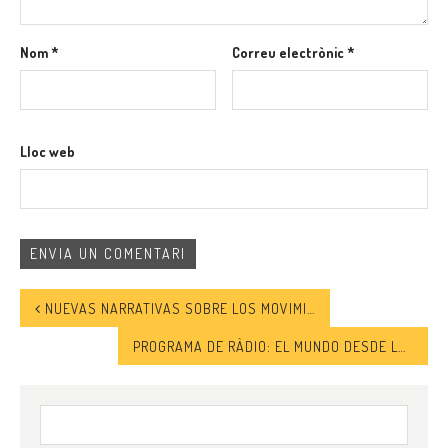
Nom
*
Correu electrònic
*
Lloc web
NUEVAS NARRATIVAS SOBRE LOS MOVIMIENTOS DE LAS PERSONAS EN EL MUNDO
PROGRAMA DE RÀDIO: EL MUNDO DESDE LAS CASAS – ISLAMOFOBIA EN LOS MEDIOS
Cerca: