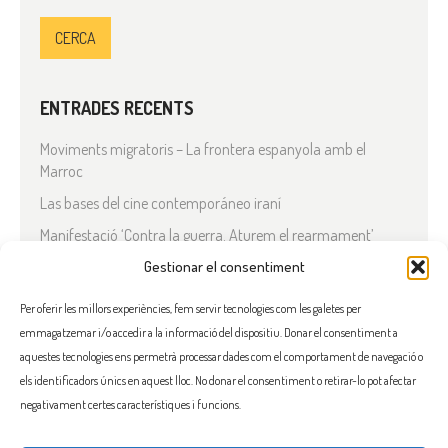
ENTRADES RECENTS
Moviments migratoris – La frontera espanyola amb el
Marroc
Las bases del cine contemporáneo iraní
Manifestació ‘Contra la guerra. Aturem el rearmament’
En solidaritat amb el Líban
Gestionar el consentiment
Què està passant a l’Iran?
Per oferir les millors experiències, fem servir tecnologies com les galetes per
emmagatzemar i/o accedir a la informació del dispositiu. Donar el consentiment a
COMENTARIS RECENTS
aquestes tecnologies ens permetrà processar dades com el comportament de navegació o
els identificadors únics en aquest lloc. No donar el consentiment o retirar-lo pot afectar
negativament certes característiques i funcions.