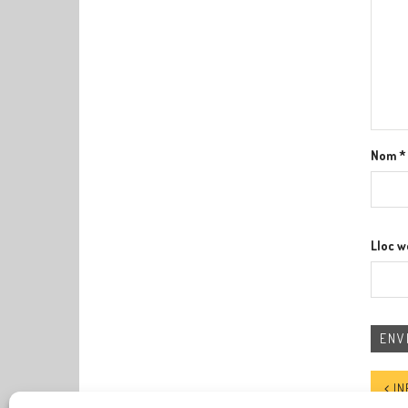
Nom
*
Lloc 
INFOR