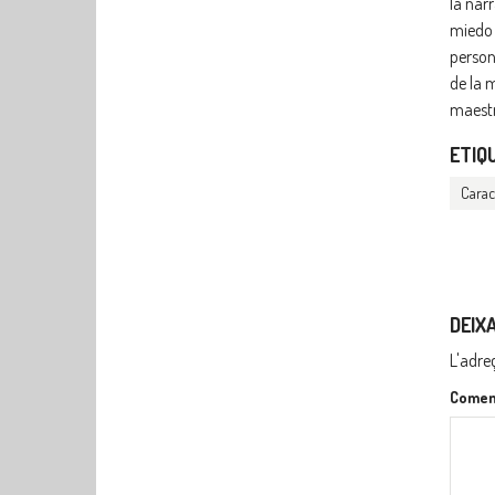
la nar
miedo 
person
de la 
maestr
ETIQ
Carac
DEIX
L'adre
Comen