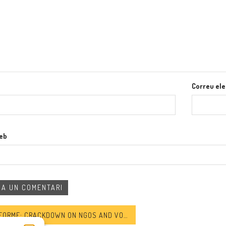
Correu ele
web
ME: CRACKDOWN ON NGOS AND VOLUNTEERS HELPING REFUGEES AND OTHER MIGRANTS