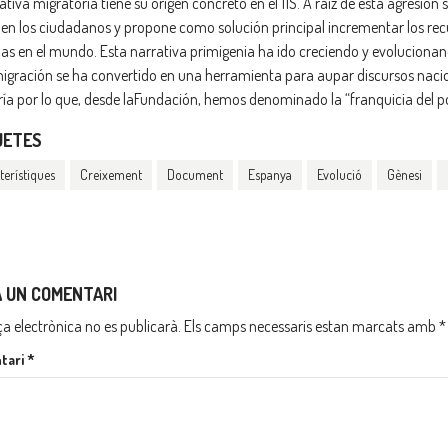
rativa migratoria tiene su origen concreto en el 11S. A raíz de esta agresión
en los ciudadanos y propone como solución principal incrementar los recu
as en el mundo. Esta narrativa primigenia ha ido creciendo y evoluciona
migración se ha convertido en una herramienta para aupar discursos nacio
ía por lo que, desde laFundación, hemos denominado la “franquicia del p
UETES
terístiques
Creixement
Document
Espanya
Evolució
Gènesi
A UN COMENTARI
ça electrònica no es publicarà.
Els camps necessaris estan marcats amb
*
tari
*