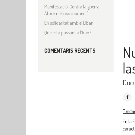
Manifestació ‘Contra la guerra.
Aturem el rearmament’
En solidaritat amb el Líban
Què està passant a l’Iran?
Nu
COMENTARIS RECENTS
la
Doc
Funda
En la 
caract