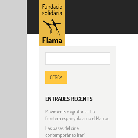
Cerca:
ENTRADES RECENTS
Moviments migratoris – La
frontera espanyola amb el Marroc
Las bases del cine
contemporáneo iraní