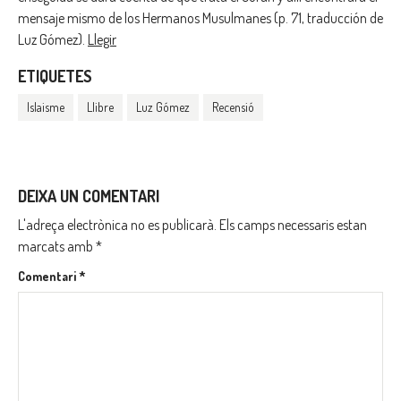
mensaje mismo de los Hermanos Musulmanes (p. 71, traducción de
Luz Gómez).
Llegir
ETIQUETES
Islaisme
Llibre
Luz Gómez
Recensió
DEIXA UN COMENTARI
L'adreça electrònica no es publicarà.
Els camps necessaris estan
marcats amb
*
Comentari
*