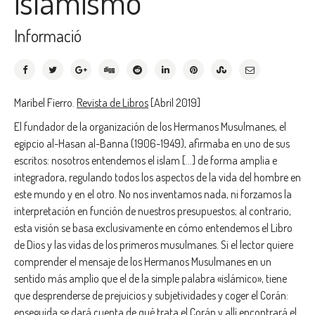
islamismo
Informació
Maribel Fierro.
Revista de Libros
[Abril 2019]
El fundador de la organización de los Hermanos Musulmanes, el
egipcio al-Hasan al-Banna (1906-1949), afirmaba en uno de sus
escritos: nosotros entendemos el islam […] de forma amplia e
integradora, regulando todos los aspectos de la vida del hombre en
este mundo y en el otro. No nos inventamos nada, ni forzamos la
interpretación en función de nuestros presupuestos; al contrario,
esta visión se basa exclusivamente en cómo entendemos el Libro
de Dios y las vidas de los primeros musulmanes. Si el lector quiere
comprender el mensaje de los Hermanos Musulmanes en un
sentido más amplio que el de la simple palabra «islámico», tiene
que desprenderse de prejuicios y subjetividades y coger el Corán:
enseguida se dará cuenta de qué trata el Corán y allí encontrará el