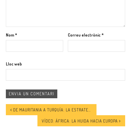
Nom
*
Correu electrònic
*
Lloc web
DE MAURITANIA A TURQUÍA: LA ESTRATEGIA DEL GOBIERNO DE DAR BARCOS Y FORMAR A AGENTES MARROQUÍES PARA FRENAR LA LLEGADA DE MIGRANTES NO ES NUEVA
VÍDEO: ÁFRICA: LA HUIDA HACIA EUROPA