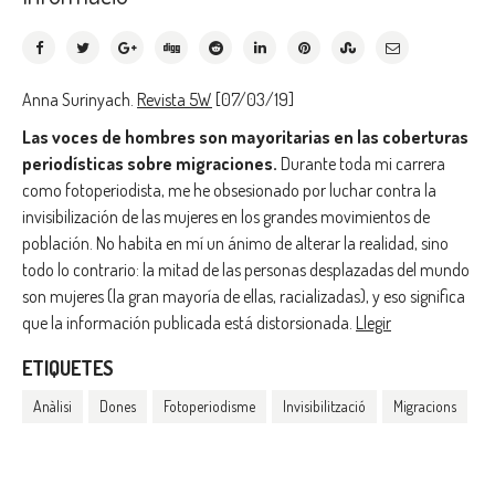
Anna Surinyach.
Revista 5W
[07/03/19]
Las voces de hombres son mayoritarias en las coberturas
periodísticas sobre migraciones.
Durante toda mi carrera
como fotoperiodista, me he obsesionado por luchar contra la
invisibilización de las mujeres en los grandes movimientos de
población. No habita en mí un ánimo de alterar la realidad, sino
todo lo contrario: la mitad de las personas desplazadas del mundo
son mujeres (la gran mayoría de ellas, racializadas), y eso significa
que la información publicada está distorsionada.
Llegir
ETIQUETES
Anàlisi
Dones
Fotoperiodisme
Invisibilització
Migracions