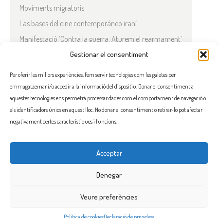
Moviments migratoris
Las bases del cine contemporáneo iraní
Manifestació ‘Contra la guerra. Aturem el rearmament’
En solidaritat amb el Líban
Gestionar el consentiment
Què està passant a l’Iran?
Per oferir les millors experiències, fem servir tecnologies com les galetes per
emmagatzemar i/o accedir a la informació del dispositiu. Donar el consentiment a
COMENTARIS RECENTS
aquestes tecnologies ens permetrà processar dades com el comportament de navegació o
els identificadors únics en aquest lloc. No donar el consentiment o retirar-lo pot afectar
negativament certes característiques i funcions.
Acceptar
FACEBOOK
INSTAGRAM
TWITTER
BLUESKY
YOUTUBE
Denegar
Veure preferències
Flama, promoure la solidaritat entre els pobles i el seu benestar
Política de cookies
Declaració de privadesa