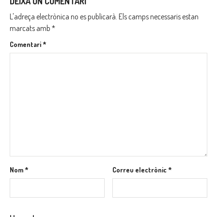
DEIXA UN COMENTARI
L'adreça electrònica no es publicarà.
Els camps necessaris estan
marcats amb
*
Comentari
*
Nom
*
Correu electrònic
*