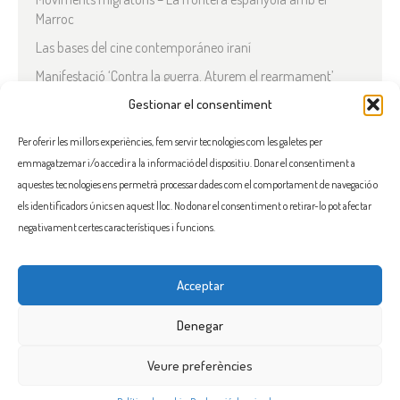
Marroc
Las bases del cine contemporáneo iraní
Manifestació ‘Contra la guerra. Aturem el rearmament’
En solidaritat amb el Líban
Gestionar el consentiment
Què està passant a l’Iran?
Per oferir les millors experiències, fem servir tecnologies com les galetes per
emmagatzemar i/o accedir a la informació del dispositiu. Donar el consentiment a
COMENTARIS RECENTS
aquestes tecnologies ens permetrà processar dades com el comportament de navegació o
els identificadors únics en aquest lloc. No donar el consentiment o retirar-lo pot afectar
negativament certes característiques i funcions.
Acceptar
FACEBOOK
INSTAGRAM
TWITTER
BLUESKY
YOUTUBE
Denegar
Veure preferències
Flama, promoure la solidaritat entre els pobles i el seu benestar