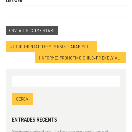
Lloc web
[DOCUMENTAL]THEY PERSIST: ARAB YOUTH REINVENTING POLITICS
[INFORME] PROMOTING CHILD-FRIENDLY APPROACHES IN THE AREA OF MIGRATION – STANDARDS, GUIDANCE AND CURRENT PRACTICES (2019)
Cerca:
ENTRADES RECENTS
Moviments migratoris – La frontera espanyola amb el