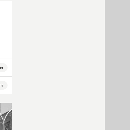
eo
is