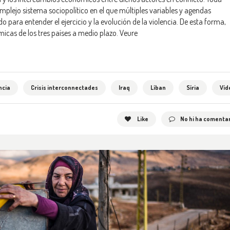
plejo sistema sociopolítico en el que múltiples variables y agendas
 para entender el ejercicio y la evolución de la violencia. De esta forma,
micas de los tres países a medio plazo.
Veure
ncia
Crisis interconnectades
Iraq
Líban
Síria
Víd
Like
No hi ha comentar