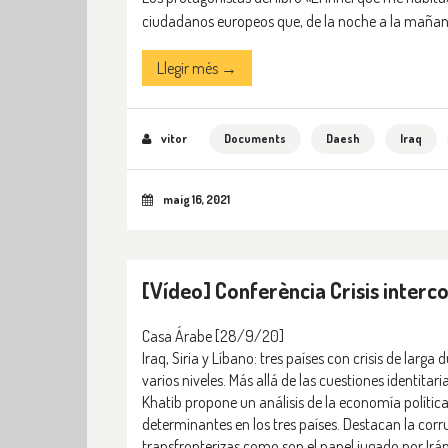
ciudadanos europeos que, de la noche a la mañana,
Llegir més →
vitor
Documents
Daesh
Iraq
maig 16, 2021
[Vídeo] Conferència Crisis interc
Casa Árabe
[28/9/20]
Iraq, Siria y Líbano: tres países con crisis de la
varios niveles. Más allá de las cuestiones identitari
Khatib propone un análisis de la economía política
determinantes en los tres países. Destacan la corr
transfronterizas como son el papel jugado por Irá