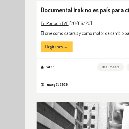
Documental Irak no es país para c
En Portada TVE
[20/06/20]
El cine como catarsis y como motor de cambio par
Llegir més →
vitor
Documents
març 31, 2020