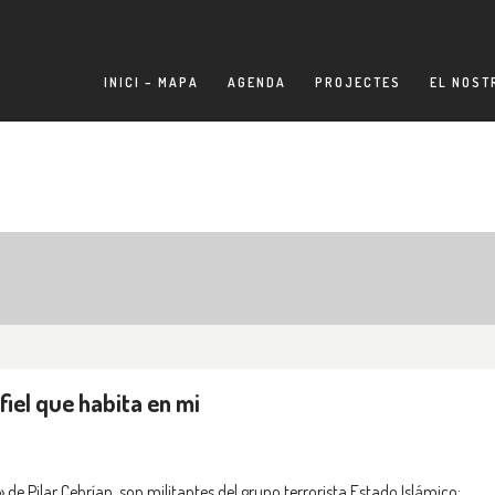
INICI – MAPA
AGENDA
PROJECTES
EL NOST
nfiel que habita en mi
» de Pilar Cebrían, son militantes del grupo terrorista Estado Islámico;