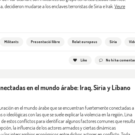
 decidieron mudarse a los enclaves terroristas de Siria e Irak.
Veure
Militants
Presentació llibre
Relat europeus
Síria
Víd
Like
No hi ha comentar
onectadas en el mundo árabe: Iraq, Siria y Líbano
rga duración en el mundo árabe que se encuentran fuertemente conectadas a
as o ideológicas con las que se suele explicar la violencia en la región, Lina
 de estos conflictos para identificar algunos factores comunes que result
upción, la influencia de los actores armados y ciertas dinámicas
n y los intercambios económicos entre dichos actores en conflicto. Toda