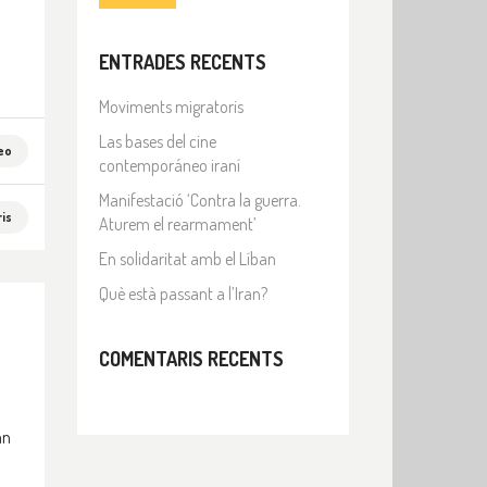
ENTRADES RECENTS
Moviments migratoris
Las bases del cine
eo
contemporáneo iraní
Manifestació ‘Contra la guerra.
is
Aturem el rearmament’
En solidaritat amb el Líban
Què està passant a l’Iran?
COMENTARIS RECENTS
an