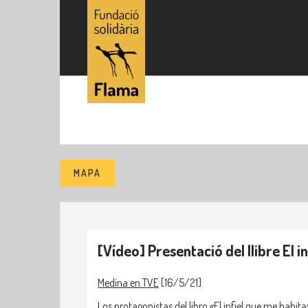
MAPA
[Vídeo] Presentació del llibre El i
Medina en TVE
[16/5/21]
Los protagonistas del libro «El infiel que me habita