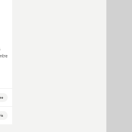
s
entre
eo
is