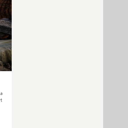
ia
rt