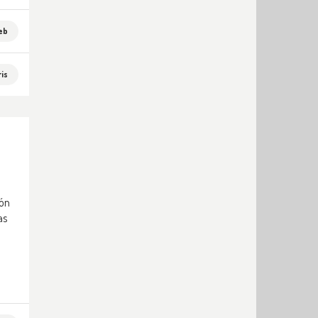
eb
is
ión
as