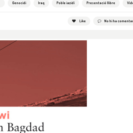
h
Genocidi
Iraq
Poble iazidí
Presentació llibre
Víd
Like
No hi ha comentar