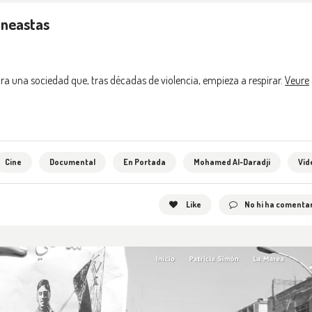
ineastas
a una sociedad que, tras décadas de violencia, empieza a respirar.
Veure
Cine
Documental
En Portada
Mohamed Al-Daradji
Víd
Like
No hi ha comentar