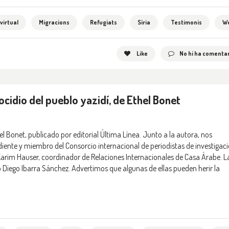
virtual
Migracions
Refugiats
Síria
Testimonis
W
Like
No hi ha comentar
ocidio del pueblo yazidí, de Ethel Bonet
el Bonet, publicado por editorial Última Línea. Junto a la autora, nos
ente y miembro del Consorcio internacional de periodistas de investigac
a Karim Hauser, coordinador de Relaciones Internacionales de Casa Árabe. L
o Diego Ibarra Sánchez. Advertimos que algunas de ellas pueden herir la