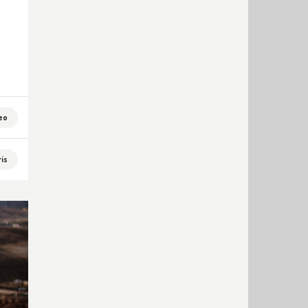
eo
is