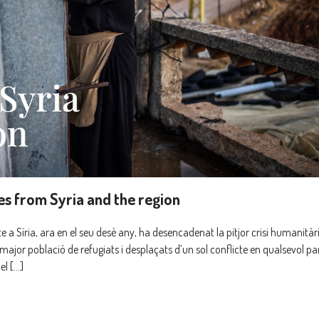
ces from Syria and the region
e a Síria, ara en el seu desè any, ha desencadenat la pitjor crisi humanitàr
 major població de refugiats i desplaçats d’un sol conflicte en qualsevol pa
el […]