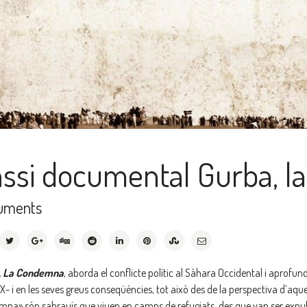
ssi documental Gurba, l
uments
, La Condemna
, aborda el conflicte polític al Sàhara Occidental i aprofund
XX- i en les seves greus conseqüències, tot això des de la perspectiva d’aque
na» són sahrauís que viuen en camps de refugiats, des que van ser expulsats