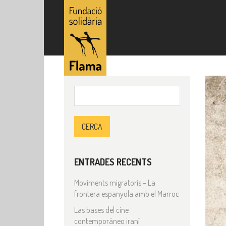
Cerca:
ENTRADES RECENTS
Moviments migratoris – La
frontera espanyola amb el Marroc
Las bases del cine
contemporáneo iraní