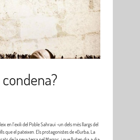
a condena?
eix en l’exili del Poble Sahrauí -un dels més llargs del
lls que el pateixen. Els protagonistes de «Gurba, La
 de la seva terra pel Marroc, i que lluiten dia a dia