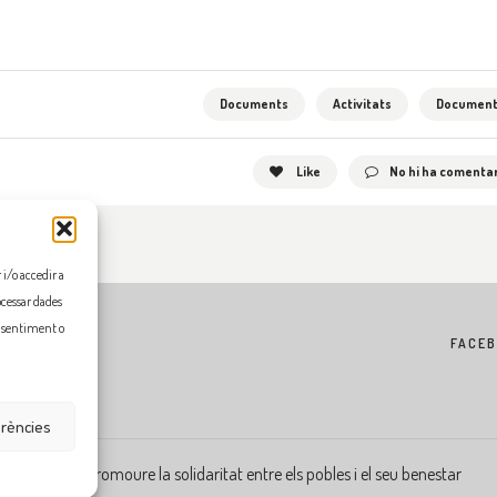
Documents
Activitats
Document
Like
No hi ha comentar
i/o accedir a
ocessar dades
onsentiment o
FACE
erències
Flama, promoure la solidaritat entre els pobles i el seu benestar