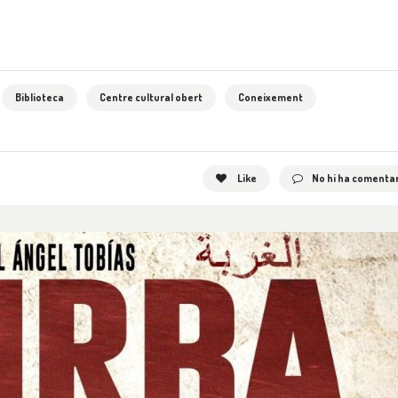
Biblioteca
Centre cultural obert
Coneixement
Like
No hi ha comentar