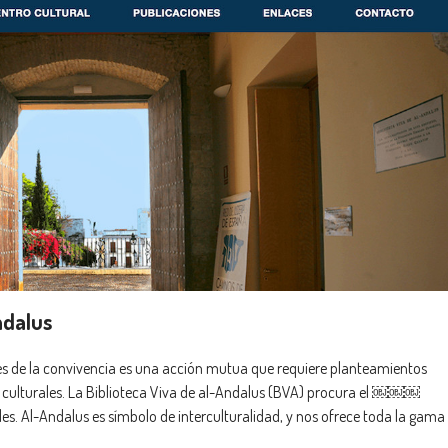
ndalus
res de la convivencia es una acción mutua que requiere planteamientos
da culturales. La Biblioteca Viva de al-Andalus (BVA) procura el ￼￼￼
les. Al-Andalus es símbolo de interculturalidad, y nos ofrece toda la gama