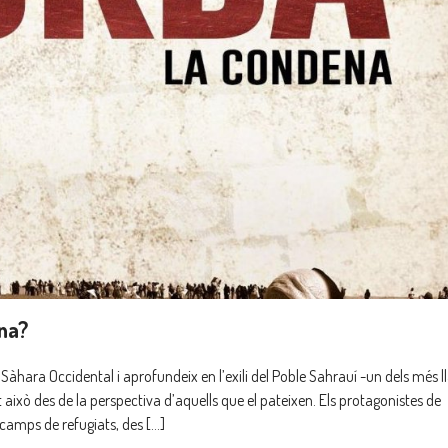
na?
Sàhara Occidental i aprofundeix en l’exili del Poble Sahrauí -un dels més l
t això des de la perspectiva d’aquells que el pateixen. Els protagonistes de
amps de refugiats, des […]