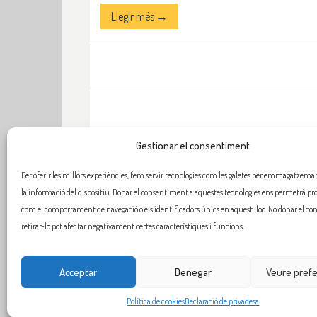
Llegir més →
Gestionar el consentiment
Per oferir les millors experiències, fem servir tecnologies com les galetes per emmagatzemar 
la informació del dispositiu. Donar el consentiment a aquestes tecnologies ens permetrà pr
com el comportament de navegació o els identificadors únics en aquest lloc. No donar el c
retirar-lo pot afectar negativament certes característiques i funcions.
Acceptar
Denegar
Veure pref
Política de cookies
Declaració de privadesa