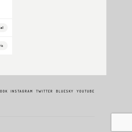
al
is
BOOK
INSTAGRAM
TWITTER
BLUESKY
YOUTUBE