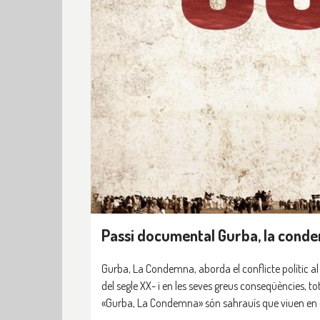
Passi documental Gurba, la conde
Gurba, La Condemna, aborda el conflicte polític al 
del segle XX- i en les seves greus conseqüències, to
«Gurba, La Condemna» són sahrauís que viuen en c