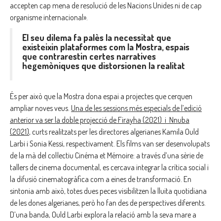
accepten cap mena de resolució de les Nacions Unides ni de cap
organisme internacional».
El seu dilema fa palès la necessitat que
existeixin plataformes com la Mostra, espais
que contrarestin certes narratives
hegemòniques que distorsionen la realitat
És per això que la Mostra dona espai a projectes que cerquen
ampliar noves veus.
Una de les sessions més especials de l’edició
anterior va ser la doble projecció de Firayha (2021) i Nnuba
(2021)
, curts realitzats per les directores algerianes Kamila Ould
Larbi i Sonia Kessi, respectivament. Els films van ser desenvolupats
de la mà del col·lectiu Cinéma et Mémoire: a través d’una sèrie de
tallers de cinema documental, es cercava integrar la crítica social i
la difusió cinematogràfica com a eines de transformació. En
sintonia amb això, totes dues peces visibilitzen la lluita quotidiana
de les dones algerianes, però ho fan des de perspectives diferents.
D’una banda, Ould Larbi explora la relació amb la seva mare a