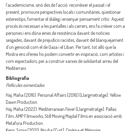
l’academicisme, sinó des de l’acció: reconèixer el passat i el
present, promoure perspectives locals i comunitàries, qüestionar
estereotips, fomentar el diàleg i ensenyar pensament crític. Aquest
procés és necessari a les pantalles i als carrers, ens fa créixer com a
persones i ens dóna eines de resistència davant de notícies
sesgades, davant de prejudicis racistes, davant del blanquejament
d’un genocidi com el de Gaza i el Líban. Per tant, tot allò que la
Mostra ens ofereix ho podem convertir en inspiració, com artistes i
com espectadors, per a construir xarxes de solidaritat arreu del
Mediterrani.
Bibliografia
Pel·lícules esmentades
Haj, Maha (2016). Personal Affairs (2016) [Llargmetratge]. Yellow
Dawn Production.
Haj, Maha (2022). Mediterranean Fever [Llargmetratge]. Pallas
Film, AMP Filmworks, Still Moving Majdal Films en associació amb
Metafora Production.
Kessi, Sonia (2021). Nnuba [Curt]. Cinéma et Mémoire.