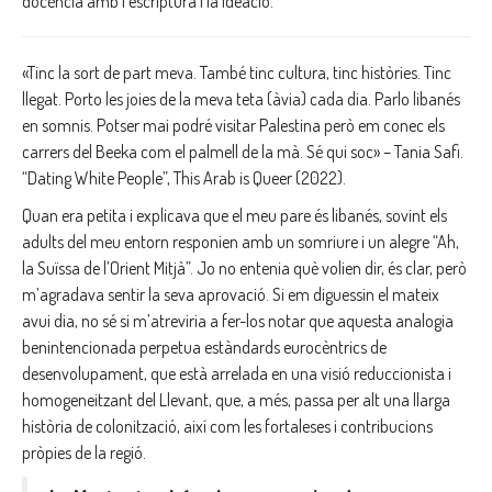
docència amb l’escriptura i la ideació.
«Tinc la sort de part meva. També tinc cultura, tinc històries. Tinc
llegat. Porto les joies de la meva teta (àvia) cada dia. Parlo libanés
en somnis. Potser mai podré visitar Palestina però em conec els
carrers del Beeka com el palmell de la mà. Sé qui soc» – Tania Safi.
“Dating White People”, This Arab is Queer (2022).
Quan era petita i explicava que el meu pare és libanés, sovint els
adults del meu entorn responien amb un somriure i un alegre “Ah,
la Suïssa de l’Orient Mitjà”. Jo no entenia què volien dir, és clar, però
m’agradava sentir la seva aprovació. Si em diguessin el mateix
avui dia, no sé si m’atreviria a fer-los notar que aquesta analogia
benintencionada perpetua estàndards eurocèntrics de
desenvolupament, que està arrelada en una visió reduccionista i
homogeneitzant del Llevant, que, a més, passa per alt una llarga
història de colonització, així com les fortaleses i contribucions
pròpies de la regió.