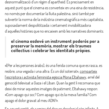
desnormalització d’un règim d’apartheid. És precisament en
aquest punt que el cinema es converteix en una eina de resistència,
no només per documentar la lluita palestina, sinó també per
subvertir la norma de la indústria cinematogràfica més capitalista,
suposadament despolititzada i certament invisibilitzadora
d’aquelles històries que no encaixen amb les narratives dominants.
el cinema esdevé un instrument poderós per a
preservar la memòria, mostrar els traumes
col·lectius i celebrar les identitats pròpies.
«[Per a les persones àrabs], és una ferida comuna que es rasca, es
reobre, una vegada i una altra. És un dol soterrat»,
comparteix
l’escriptora i activista feminista egipcia Mona Eltahawy
, arrel del
genocidi televisat a Gaza i el Líban. Quan la gent li recomana que
deixi de mirar aquestes imatges de patiment, Eltahawy respon:
«Com apago qui soc? Com apago qui és la meva família? Com
apago el dolor gravat al meu ADN?».
En aquest sentit, els camins del discurs decolonial són infinits. A