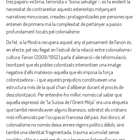
tres papers–víctima, terrorista o “bona salvatge”–, es fa evident la
necessitat de contrarestar aquests estereotips mitjançant
narratives minucioses, creades i protagonitzades per persones que
entenen de primera mà la complexitat de pertànyer a països
profundament tocats pel colonialisme.
De fet, si la Mostra recupera aquest any el pensament de Fanon és,
en efecte, pel seu llegat en l’estudi de la relació entre colonialisme i
cultura. Fanon (2009/1952) parla d’alienació i de reformulació,
teoritzant que els pobles colonitzats interioritzen una imatge
negativa d’ells mateixos–aquella que els imposa la força
colonitzadora–, i que aquests prejudicis constitueixen una
estructura més de la qual s’han d’alliberar durant el procés de
descolonització. Per entendre-ho millor, només cal saber que
aquella expressió de “la Suïssa de l’Orient Mitjà” era una etiqueta
que també reivindicaven alguns libanesos, sobretot els cristians
més influenciats per l’ocupació francesa del país. Així doncs, el
colonialisme no només deixa enrere règims polítics dèbils, sinó
també una identitat fragmentada, trauma acumulat sense
resoldre. «Alguna gent em diu que les meves fotografies no ens