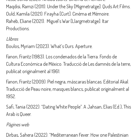
Maqdisi, Ramzi (2011). Under the Sky [Migmetratge]. Quds Art Films.
Ould, Kamila (2021). Firayha [Curt]. Cinéma et Mémoire.
Raheb, Eliane (2021). Miguel’s War [Llargmetratge]. Itar
Productions.
Llibres
Boulos, Myriam (2023). What’s Ours. Aperture.
Fanon, Frantz (1983). Los condenados de la Tierra. Fondo de
Cultura Económica de México. Traducció de Les damnés de la terre,
publicat originalment al 1961.
Fanon, Frantz (2009). Piel negra, máscaras blancas. Editorial Akal.
Traducció de Peau noire, masques blancs, publicat originalment al
1952.
Safi, Tania (2022). “Dating White People”. A Jahsan, Elias (Ed.), This
Arab is Queer.
Pàgines web
Dirbas, Sahera (2022). “
Mediterranean Fever: How one Palestinian