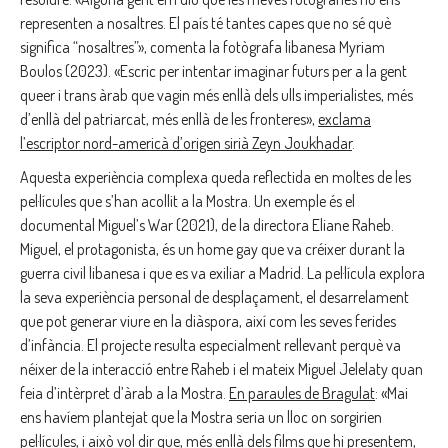
representen a nosaltres. El país té tantes capes que no sé què
significa “nosaltres”», comenta la fotògrafa libanesa Myriam
Boulos (2023). «Escric per intentar imaginar futurs per a la gent
queer i trans àrab que vagin més enllà dels ulls imperialistes, més
d’enllà del patriarcat, més enllà de les fronteres»,
exclama
l’escriptor nord-americà d’origen sirià Zeyn Joukhadar
.
Aquesta experiència complexa queda reflectida en moltes de les
pel·lícules que s’han acollit a la Mostra. Un exemple és el
documental Miguel’s War (2021), de la directora Eliane Raheb.
Miguel, el protagonista, és un home gay que va créixer durant la
guerra civil libanesa i que es va exiliar a Madrid. La pel·lícula explora
la seva experiència personal de desplaçament, el desarrelament
que pot generar viure en la diàspora, així com les seves ferides
d’infància. El projecte resulta especialment rellevant perquè va
néixer de la interacció entre Raheb i el mateix Miguel Jelelaty quan
feia d’intèrpret d’àrab a la Mostra.
En paraules de Bragulat
: «Mai
ens havíem plantejat que la Mostra seria un lloc on sorgirien
pel·lícules, i això vol dir que, més enllà dels films que hi presentem,