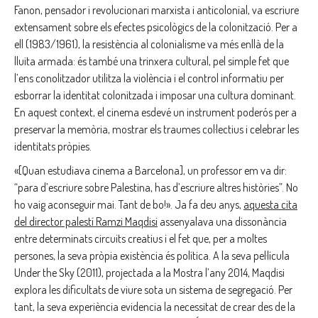
Fanon, pensador i revolucionari marxista i anticolonial, va escriure
extensament sobre els efectes psicològics de la colonització. Per a
ell (1983/1961), la resistència al colonialisme va més enllà de la
lluita armada: és també una trinxera cultural, pel simple fet que
l’ens conolitzador utilitza la violència i el control informatiu per
esborrar la identitat colonitzada i imposar una cultura dominant.
En aquest context, el cinema esdevé un instrument poderós per a
preservar la memòria, mostrar els traumes col·lectius i celebrar les
identitats pròpies.
«[Quan estudiava cinema a Barcelona], un professor em va dir:
“para d’escriure sobre Palestina, has d’escriure altres històries”. No
ho vaig aconseguir mai. Tant de bo!». Ja fa deu anys,
aquesta cita
del director palestí Ramzi Maqdisi
assenyalava una dissonància
entre determinats circuits creatius i el fet que, per a moltes
persones, la seva pròpia existència és política. A la seva pel·lícula
Under the Sky (2011), projectada a la Mostra l’any 2014, Maqdisi
explora les dificultats de viure sota un sistema de segregació. Per
tant, la seva experiència evidencia la necessitat de crear des de la