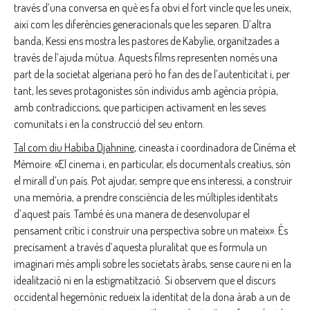
través d’una conversa en què es fa obvi el fort vincle que les uneix,
així com les diferències generacionals que les separen. D’altra
banda, Kessi ens mostra les pastores de Kabylie, organitzades a
través de l’ajuda mútua. Aquests films representen només una
part de la societat algeriana però ho fan des de l’autenticitat i, per
tant, les seves protagonistes són individus amb agència pròpia,
amb contradiccions, que participen activament en les seves
comunitats i en la construcció del seu entorn.
Tal com diu Habiba Djahnine
, cineasta i coordinadora de Cinéma et
Mémoire: «El cinema i, en particular, els documentals creatius, són
el mirall d’un país. Pot ajudar, sempre que ens interessi, a construir
una memòria, a prendre consciència de les múltiples identitats
d’aquest país. També és una manera de desenvolupar el
pensament crític i construir una perspectiva sobre un mateix». És
precisament a través d’aquesta pluralitat que es formula un
imaginari més ampli sobre les societats àrabs, sense caure ni en la
idealització ni en la estigmatització. Si observem que el discurs
occidental hegemònic redueix la identitat de la dona àrab a un de