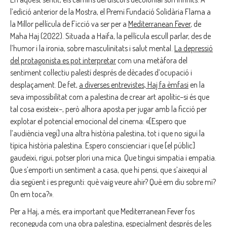
l’edició anterior de la Mostra, el Premi Fundació Solidària Flama a
la Millor pel·lícula de Ficció va ser per a
Mediterranean Fever
, de
Maha Haj (2022). Situada a Haifa, la pel·lícula escull parlar, des de
l’humor i la ironia, sobre masculinitats i salut mental.
La depressió
del protagonista es pot interpretar
com una metàfora del
sentiment col·lectiu palestí després de dècades d’ocupació i
desplaçament. De fet,
a diverses entrevistes, Haj fa èmfasi
en la
seva impossibilitat com a palestina de crear art apolític–si és que
tal cosa existeix–, però alhora aposta per jugar amb la ficció per
explotar el potencial emocional del cinema: «[Espero que
l’audiència vegi] una altra història palestina, tot i que no sigui la
típica història palestina. Espero conscienciar i que [el públic]
gaudeixi, rigui, potser plori una mica. Que tingui simpatia i empatia.
Que s’emporti un sentiment a casa, que hi pensi, que s’aixequi al
dia següent i es pregunti: què vaig veure ahir? Què em diu sobre mi?
On em toca?».
Per a Haj, a més, era important que Mediterranean Fever fos
reconeguda com una obra palestina, especialment després de
les