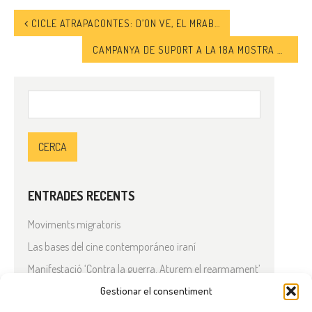
CICLE ATRAPACONTES: D’ON VE, EL MRABIH?
CAMPANYA DE SUPORT A LA 18A MOSTRA DE CINEMA ÀRAB I MEDITERRANI DE CATALUNYA
Cerca:
ENTRADES RECENTS
Moviments migratoris
Las bases del cine contemporáneo iraní
Manifestació ‘Contra la guerra. Aturem el rearmament’
En solidaritat amb el Líban
Gestionar el consentiment