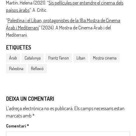
Martín, Helena (2021). “
Sis pel·lícules per entendre el cinema dels
països àrabs
”. A Crític.
“
Palestina i el Líban, protagonistes de la 18a Mostra de Cinema
Àrab i Mediterrani
” (2024). A Mostra de Cinema Àrab i del
Mediterrani.
ETIQUETES
Àrab
Catalunya
Frantz Fanon
Líban
Mostra cinema
Palestina
Reflexió
DEIXA UN COMENTARI
L'adreça electrònica no es publicarà.
Els camps necessaris estan
marcats amb
*
Comentari
*