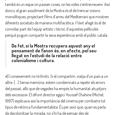
també és un espai on passen coses, on les vides s’entrecreuen». Així
doncs, el gran assoliment de la Mostra és el de trencar visions
monolítiques, projectant films d’arreu del Mediterrani que mostren
diferents societats de manera multifacètica. I l’èxit afegit és el de
convidar part de l’equip artístic i tècnic d’aquestes pel·lícules
perquè puguin compartir la seva experiència amb el públic català.
De fet, si la Mostra recupera aquest any el
pensament de Fanon és, en efecte, pel seu
llegat en l’estudi de la relació entre
colonialisme i cultura.
«El coneixement no té límits. Si el compartim, viatja d’un país a un
altre. […] Sense memòria, estem condemnats a repetir els errors
del passat, allò que de vegades ha empès la humanitat als pitjors
dels excessos». El difunt director egipci Youssef Chahine (Michel,
1997) explicava així la importància del cinema per combatre tot
tipus de retòrica fundamentalista. És per això que, quan es parla
de decolonitzar la mirada, no s’hi ha de pensar des de