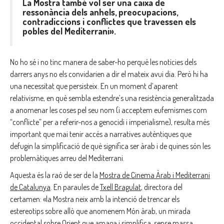
La Mostra també vol ser una caixa de
ressonància dels anhels, preocupacions,
contradiccions i conflictes que travessen els
pobles del Mediterrani».
No ho sé i no tinc manera de saber-ho perquè les notícies dels
darrers anys no els convidarien a dir el mateix avui dia. Però hi ha
una necessitat que persisteix. En un moment d’aparent
relativisme, en què sembla estendre’s una resistència generalitzada
a anomenar les coses pel seu nom (i acceptem eufemismes com
“conflicte” per a referir-nos a genocidi i imperialisme), resulta més
important que mai tenir accés a narratives autèntiques que
defugin la simplificació de què significa ser àrab i de quines són les
problemàtiques arreu del Mediterrani.
Aquesta és la raó de ser de la
Mostra de Cinema Àrab i Mediterrani
de Catalunya
. En paraules de
Txell Bragulat
, directora del
certamen: «la Mostra neix amb la intenció de trencar els
estereotips sobre allò que anomenem Món àrab, un mirada
occidental sobre Orient que amaga i simplifica, sense massa