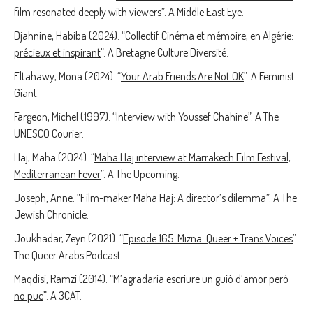
film resonated deeply with viewers
”. A Middle East Eye.
Djahnine, Habiba (2024). “
Collectif Cinéma et mémoire, en Algérie:
précieux et inspirant
”. A Bretagne Culture Diversité.
Eltahawy, Mona (2024). “
Your Arab Friends Are Not OK
”. A Feminist
Giant.
Fargeon, Michel (1997). “
Interview with Youssef Chahine
”. A The
UNESCO Courier.
Haj, Maha (2024). “
Maha Haj interview at Marrakech Film Festival,
Mediterranean Fever
”. A The Upcoming.
Joseph, Anne. “
Film-maker Maha Haj: A director’s dilemma
”. A The
Jewish Chronicle.
Joukhadar, Zeyn (2021). “
Episode 165. Mizna: Queer + Trans Voices
”.
The Queer Arabs Podcast.
Maqdisi, Ramzi (2014). “
M’agradaria escriure un guió d’amor però
no puc
”. A 3CAT.