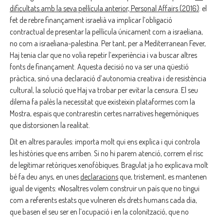
dificultats amb la seva pel·lícula anterior, Personal Affairs (2016)
: el
fet de rebre finançament israelià va implicar l’obligació
contractual de presentar la pel·lícula únicament com a israeliana,
no com a israeliana-palestina. Per tant, per a Mediterranean Fever,
Haj tenia clar que no volia repetir l’experiència i va buscar altres
fonts de finançament. Aquesta decisió no va ser una qüestió
pràctica, sinó una declaració d’autonomia creativa i de resistència
cultural, la solució que Haj va trobar per evitar la censura. El seu
dilema fa palès la necessitat que existeixin plataformes com la
Mostra, espais que contrarestin certes narratives hegemòniques
que distorsionen la realitat.
Dit en altres paraules: importa molt qui ens explica i qui controla
les històries que ens arriben. Si no hi parem atenció, correm el risc
de legitimar retòriques xenofòbiques. Bragulat ja ho explicava molt
bé fa deu anys, en unes
declaracions
que, tristement, es mantenen
igual de vigents: «Nosaltres volem construir un país que no tingui
com a referents estats que vulneren els drets humans cada dia,
que basen el seu ser en l’ocupació i en la colonització, que no