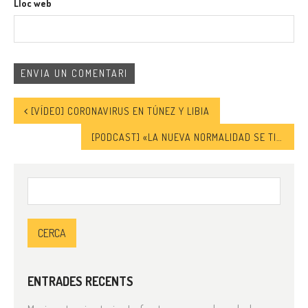
Lloc web
[VÍDEO] CORONAVIRUS EN TÚNEZ Y LIBIA
[PODCAST] «LA NUEVA NORMALIDAD SE TIENE QUE CONSTRUIR CON LOS SABERES MIGRANTES.»
Cerca:
ENTRADES RECENTS