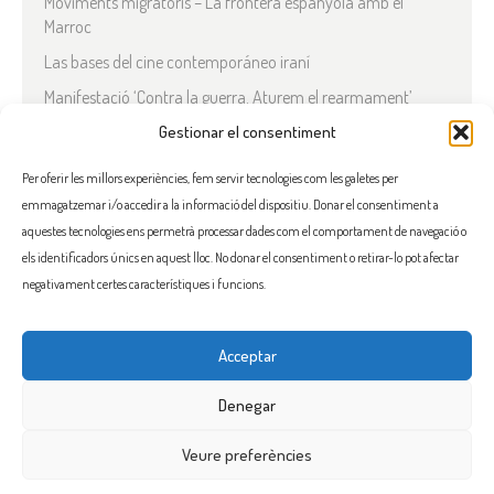
Moviments migratoris – La frontera espanyola amb el
Marroc
Las bases del cine contemporáneo iraní
Manifestació ‘Contra la guerra. Aturem el rearmament’
Gestionar el consentiment
En solidaritat amb el Líban
Què està passant a l’Iran?
Per oferir les millors experiències, fem servir tecnologies com les galetes per
emmagatzemar i/o accedir a la informació del dispositiu. Donar el consentiment a
COMENTARIS RECENTS
aquestes tecnologies ens permetrà processar dades com el comportament de navegació o
els identificadors únics en aquest lloc. No donar el consentiment o retirar-lo pot afectar
negativament certes característiques i funcions.
Acceptar
FACEBOOK
INSTAGRAM
TWITTER
BLUESKY
YOUTUBE
Denegar
Veure preferències
Flama, promoure la solidaritat entre els pobles i el seu benestar