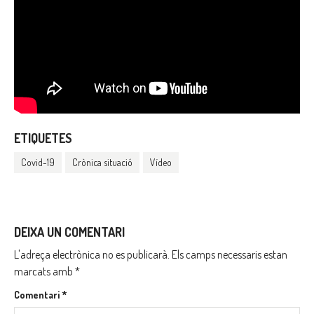
ETIQUETES
Covid-19
Crònica situació
Vídeo
DEIXA UN COMENTARI
L'adreça electrònica no es publicarà.
Els camps necessaris estan
marcats amb
*
Comentari
*