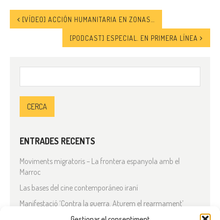
[VÍDEO] ACCIÓN HUMANITARIA EN ZONAS DE CONFLICTO: IMPACTO DE COVID-19
[PODCAST] ESPECIAL. EN PRIMERA LÍNEA
Cerca:
ENTRADES RECENTS
Moviments migratoris – La frontera espanyola amb el
Marroc
Las bases del cine contemporáneo iraní
Manifestació ‘Contra la guerra. Aturem el rearmament’
En solidaritat amb el Líban
Gestionar el consentiment