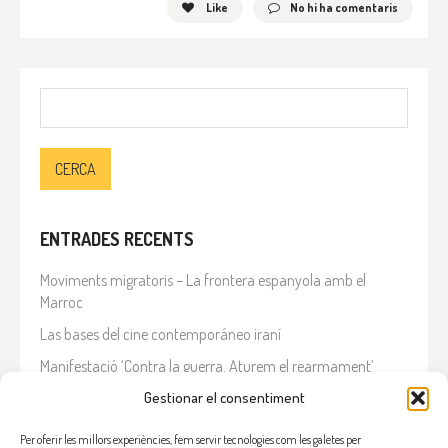
Like
No hi ha comentaris
Cerca:
ENTRADES RECENTS
Moviments migratoris – La frontera espanyola amb el
Marroc
Las bases del cine contemporáneo iraní
Manifestació ‘Contra la guerra. Aturem el rearmament’
En solidaritat amb el Líban
Gestionar el consentiment
Què està passant a l’Iran?
Per oferir les millors experiències, fem servir tecnologies com les galetes per