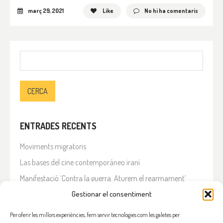
març 29, 2021
Like
No hi ha comentaris
Cerca:
ENTRADES RECENTS
Moviments migratoris
Las bases del cine contemporáneo iraní
Manifestació ‘Contra la guerra. Aturem el rearmament’
En solidaritat amb el Líban
Gestionar el consentiment
Què està passant a l’Iran?
Per oferir les millors experiències, fem servir tecnologies com les galetes per