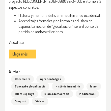
proyecto REISCONCEP (RTI2018-098892-B-100) en torno a 2
aspectos concretos:
Historia y memoria del islam mediterráneo occidental;
Aprendizajes formales y no formales del islam en
España. La noción de “glocalización” será el punto de
partida de ambas reflexiones.
Visualitzar
Llegir més →
vitor
Documents
Aprenentatges
Concepte glocalització
Història i memòria
Islam
Islam Espanya
Islam i democràcia
Mediterrani
Simposi
Vídeos