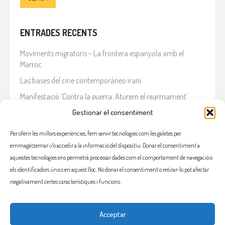
ENTRADES RECENTS
Moviments migratoris – La frontera espanyola amb el
Marroc
Las bases del cine contemporáneo iraní
Manifestació ‘Contra la guerra. Aturem el rearmament’
En solidaritat amb el Líban
Gestionar el consentiment
Què està passant a l’Iran?
Per oferir les millors experiències, fem servir tecnologies com les galetes per
emmagatzemar i/o accedir a la informació del dispositiu. Donar el consentiment a
COMENTARIS RECENTS
aquestes tecnologies ens permetrà processar dades com el comportament de navegació o
els identificadors únics en aquest lloc. No donar el consentiment o retirar-lo pot afectar
negativament certes característiques i funcions.
Acceptar