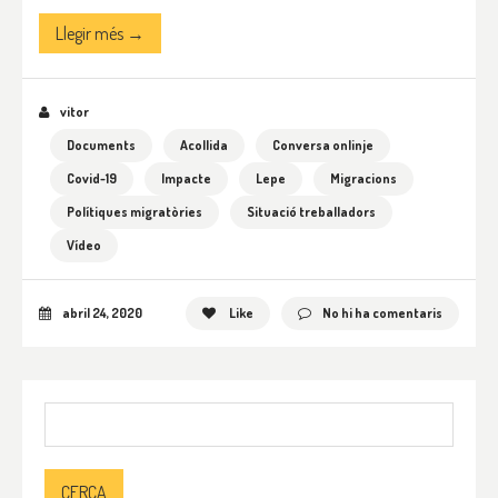
Llegir més →
vitor
Documents
Acollida
Conversa onlinje
Covid-19
Impacte
Lepe
Migracions
Polítiques migratòries
Situació treballadors
Vídeo
abril 24, 2020
Like
No hi ha comentaris
Cerca: