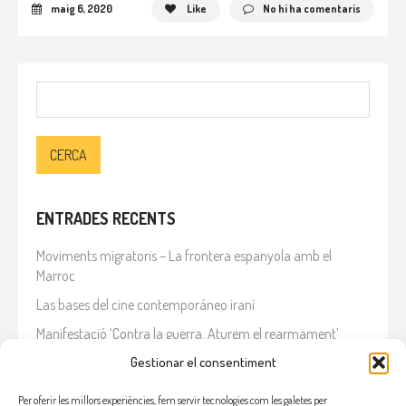
maig 6, 2020
Like
No hi ha comentaris
Cerca:
ENTRADES RECENTS
Moviments migratoris – La frontera espanyola amb el
Marroc
Las bases del cine contemporáneo iraní
Manifestació ‘Contra la guerra. Aturem el rearmament’
En solidaritat amb el Líban
Gestionar el consentiment
Què està passant a l’Iran?
Per oferir les millors experiències, fem servir tecnologies com les galetes per