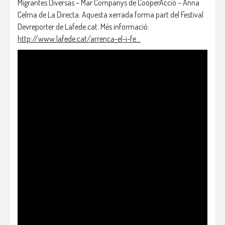
Migrantes Diversas – Mar Companys de CooperAcció – Anna
Celma de La Directa. Aquesta xerrada forma part del Festival
Devreporter de Lafede.cat. Més informació:
http://www.lafede.cat/arrenca-el-i-fe…