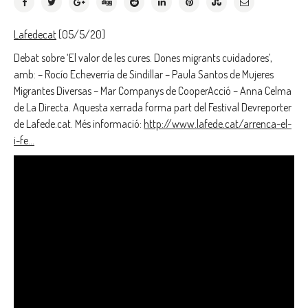
Lafedecat
[05/5/20]
Debat sobre ‘El valor de les cures. Dones migrants cuidadores’,
amb: – Rocío Echeverría de Sindillar – Paula Santos de Mujeres
Migrantes Diversas – Mar Companys de CooperAcció – Anna Celma
de La Directa. Aquesta xerrada forma part del Festival Devreporter
de Lafede.cat. Més informació:
http://www.lafede.cat/arrenca-el-
i-fe…