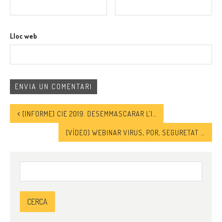
Lloc web
[INFORME] CIE 2019. DESEMMASCARAR L’INTERNAMENT
[VÍDEO] WEBINAR VIRUS, POR, SEGURETAT I PÈRDUA DE DRETS
Cerca: