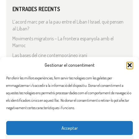
ENTRADES RECENTS
L’acord marc per a la pau entre el Líban I Israel, què pensen
al Líban?
Moviments migratoris – La frontera espanyola amb el
Marroc
Las bases del cine contemporáneo iraní
Manifestació ‘Contra la guerra. Aturem el rearmament’
Gestionar el consentiment
En solidaritat amb el Líban
Per oferir les millors experiències, fem servir tecnologies com les galetes per
emmagatzemar i/o accedir a la informació del dispositiu. Donar el consentiment a
COMENTARIS RECENTS
aquestes tecnologies ens permetrà processar dades com el comportament de navegació o
els identificadors únics en aquest lloc. No donar el consentiment o retirar-lo pot afectar
negativament certes característiques i funcions.
Acceptar
FACEBOOK
INSTAGRAM
TWITTER
BLUESKY
YOUTUBE