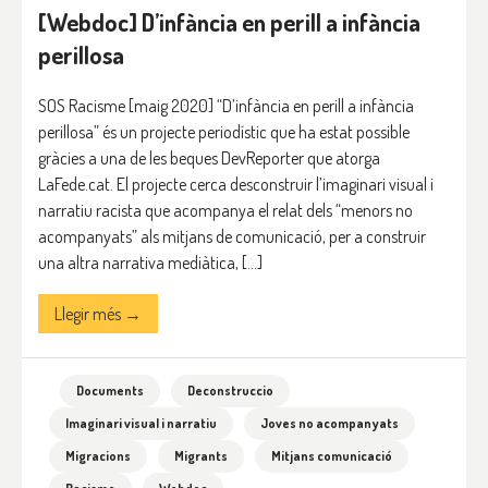
[Webdoc] D’infància en perill a infància
perillosa
SOS Racisme [maig 2020] “D’infància en perill a infància
perillosa” és un projecte periodístic que ha estat possible
gràcies a una de les beques DevReporter que atorga
LaFede.cat. El projecte cerca desconstruir l’imaginari visual i
narratiu racista que acompanya el relat dels “menors no
acompanyats” als mitjans de comunicació, per a construir
una altra narrativa mediàtica, […]
Llegir més →
Documents
Deconstruccio
Imaginari visual i narratiu
Joves no acompanyats
Migracions
Migrants
Mitjans comunicació