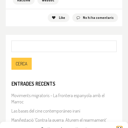
Racisme
Webdoc
Like
No hi ha comentaris
Cerca:
ENTRADES RECENTS
Moviments migratoris – La frontera espanyola amb el
Marroc
Las bases del cine contemporáneo iraní
Manifestació ‘Contra la guerra. Aturem el rearmament’