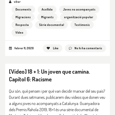
vitor
Documents
Acollida
Joves no acompanyats
Migracions
Migrants
organització popular
Resposta
Sèrie documental
Testimonis
Vídeo
febrer 11, 2020
Like
No hi ha comentaris
[Vídeo] 18 + 1: Un joven que camina.
Capítol 6: Racisme
Qui són, què pensen i per què van decidir marxar del seu país?
Durant dues setmanes, publicarem deu vídeos que donen veu
a alguns joves no acompanyats a Catalunya. Guanyadora
dels Premis Rahola 2019, 18+1 és una sèrie documental de