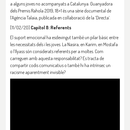
a alguns joves no acompanyats a Catalunya. Guanyadora
dels Premis Rahola 2019, 18+1 és una sèrie documental de
l’Agència Talaia, publicada en col·laboració de la ‘Directa‘.
[11/02/20]
Capítol 8: Referents
El suport emocional ha esdevingut també un pilar bàsic entre
les necessitats dels i les joves. La Nasira, en Karim, en Mostafa
o l’Ilyass són considerats referents per a moltes. Com
carreguen amb aquesta responsabilitat? Es tracta de
compartir codis comunicatius o també hi ha intrínsec un
racisme aparentment invisible?