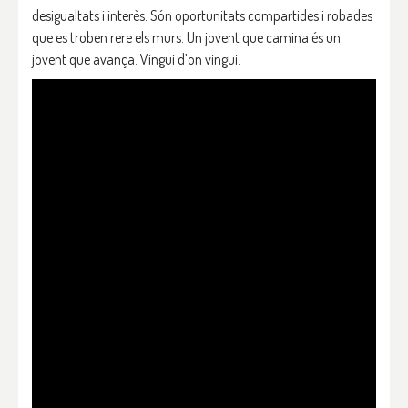
desigualtats i interès. Són oportunitats compartides i robades
que es troben rere els murs. Un jovent que camina és un
jovent que avança. Vingui d’on vingui.