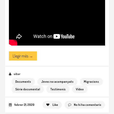
Llegir més →
vitor
Documents
Joves no acompanyats
Migracions
Sèrie documental
Testimonis
Vídeo
febrer 21, 2020
Like
No hi ha comentaris