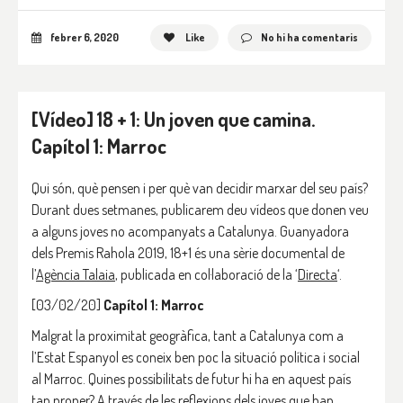
febrer 6, 2020
Like
No hi ha comentaris
[Vídeo] 18 + 1: Un joven que camina.
Capítol 1: Marroc
Qui són, què pensen i per què van decidir marxar del seu país?
Durant dues setmanes, publicarem deu vídeos que donen veu
a alguns joves no acompanyats a Catalunya. Guanyadora
dels Premis Rahola 2019, 18+1 és una sèrie documental de
l’
Agència Talaia
, publicada en col·laboració de la ‘
Directa
‘.
[03/02/20]
Capítol 1: Marroc
Malgrat la proximitat geogràfica, tant a Catalunya com a
l’Estat Espanyol es coneix ben poc la situació política i social
al Marroc. Quines possibilitats de futur hi ha en aquest país
tan proper? A través de les reflexions dels joves que han