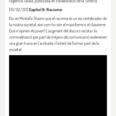
l’Agència Talaia, publicada en col·laboració de la ‘Directa‘.
[10/02/20]
Capítol 6: Racisme
Diu en Mostafa Shaimi que el racisme és un eix vertebrador de
la nostra societat així com ho són el masclisme o el classisme.
Què n’opinen els joves? L’augment del discurs racista i la
criminalització per part de mitjans de comunicació esdevenen
una gran trava en l’arribada i l’intent de formar part de la
societat.