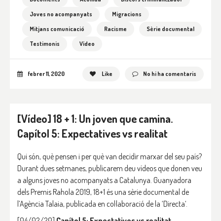
Joves no acompanyats
Migracions
Mitjans comunicació
Racisme
Sèrie documental
Testimonis
Vídeo
febrer 11, 2020
Like
No hi ha comentaris
[Vídeo] 18 + 1: Un joven que camina.
Capítol 5: Expectatives vs realitat
Qui són, què pensen i per què van decidir marxar del seu país?
Durant dues setmanes, publicarem deu vídeos que donen veu
a alguns joves no acompanyats a Catalunya. Guanyadora
dels Premis Rahola 2019, 18+1 és una sèrie documental de
l’Agència Talaia, publicada en col·laboració de la ‘Directa‘.
[04/02/20]
Capítol 5: Expectatives vs realitat