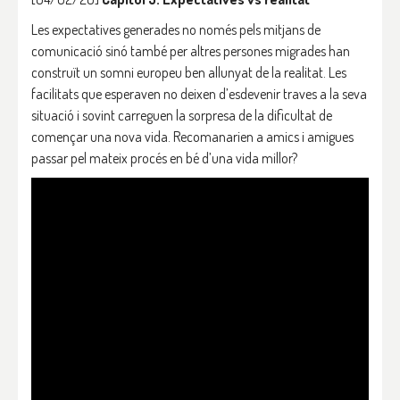
Les expectatives generades no només pels mitjans de
comunicació sinó també per altres persones migrades han
construït un somni europeu ben allunyat de la realitat. Les
facilitats que esperaven no deixen d’esdevenir traves a la seva
situació i sovint carreguen la sorpresa de la dificultat de
començar una nova vida. Recomanarien a amics i amigues
passar pel mateix procés en bé d’una vida millor?