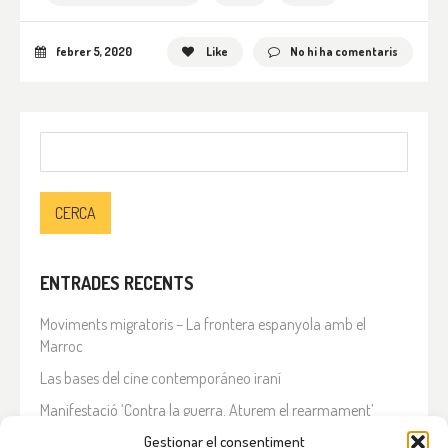
febrer 5, 2020
Like
No hi ha comentaris
Cerca:
ENTRADES RECENTS
Moviments migratoris – La frontera espanyola amb el
Marroc
Las bases del cine contemporáneo iraní
Manifestació ‘Contra la guerra. Aturem el rearmament’
En solidaritat amb el Líban
Gestionar el consentiment