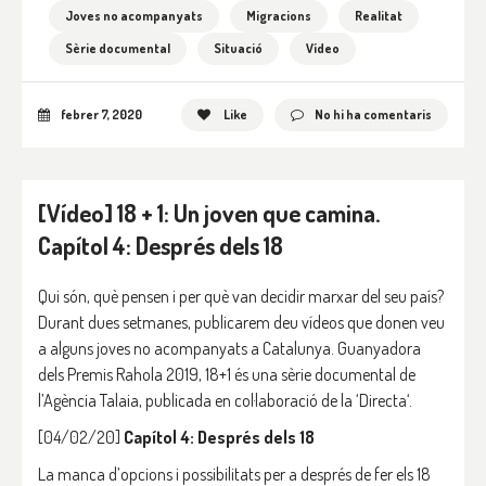
Joves no acompanyats
Migracions
Realitat
Sèrie documental
Situació
Vídeo
febrer 7, 2020
Like
No hi ha comentaris
[Vídeo] 18 + 1: Un joven que camina.
Capítol 4: Després dels 18
Qui són, què pensen i per què van decidir marxar del seu país?
Durant dues setmanes, publicarem deu vídeos que donen veu
a alguns joves no acompanyats a Catalunya. Guanyadora
dels Premis Rahola 2019, 18+1 és una sèrie documental de
l’Agència Talaia, publicada en col·laboració de la ‘Directa‘.
[04/02/20]
Capítol 4: Després dels 18
La manca d’opcions i possibilitats per a després de fer els 18