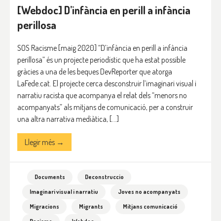
[Webdoc] D’infància en perill a infància
perillosa
SOS Racisme [maig 2020] “D’infància en perill a infància
perillosa” és un projecte periodístic que ha estat possible
gràcies a una de les beques DevReporter que atorga
LaFede.cat. El projecte cerca desconstruir l’imaginari visual i
narratiu racista que acompanya el relat dels “menors no
acompanyats” als mitjans de comunicació, per a construir
una altra narrativa mediàtica, […]
Llegir més →
Documents
Deconstruccio
Imaginari visual i narratiu
Joves no acompanyats
Migracions
Migrants
Mitjans comunicació