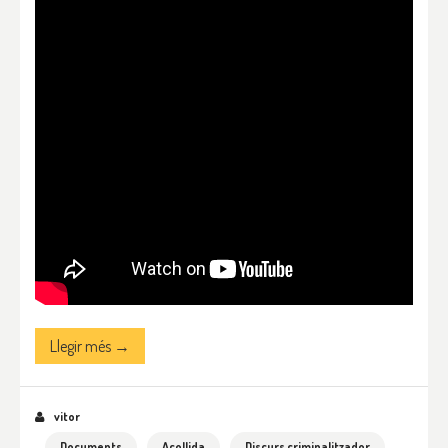
Llegir més →
vitor
Documents
Acollida
Discurs criminalitzador