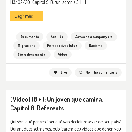
[13/02/20] Capítol 9: Futur i somnis Si […]
Llegir més →
Documents
Acollida
Joves no acompanyats
Migracions
Perspectives futur
Racisme
Sèrie documental
Vídeo
Like
No hi ha comentaris
[Vídeo] 18 + 1: Un joven que camina.
Capítol 8: Referents
Qui són, què pensen i per què van decidir marxar del seu país?
Durant dues setmanes, publicarem deu vídeos que donen veu