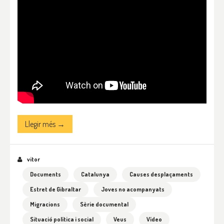
Llegir més →
vitor
Documents
Catalunya
Causes desplaçaments
Estret de Gibraltar
Joves no acompanyats
Migracions
Sèrie documental
Situació política i social
Veus
Vídeo