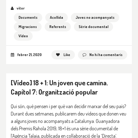
vitor
Documents
Acollida
Joves no acompanyats
Migracions
Referents
Sèrie documental
Vídeo
febrer 21, 2020
Like
No hi ha comentaris
[Vídeo] 18 + 1: Un joven que camina.
Capítol 7: Organització popular
Qui són, què pensen i per què van decidir marxar del seu país?
Durant dues setmanes, publicarem deu vídeos que donen veu
a alguns joves no acompanyats a Catalunya. Guanyadora
dels Premis Rahola 2019, 18+1 és una sèrie documental de
l’Agència Talaia, publicada en col·laboració de la ‘Directa‘.