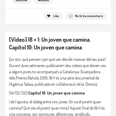
Racisme
Webdoc
Like
No hi ha comentaris
[Vídeo] 18 + 1: Un joven que camina.
Capítol 10: Un joven que camina
Qui són, què pensen i per què van decidir marxar del seu país?
Durant dues setmanes, publicarem deu vídeos que donen veu
a alguns joves no acompanyats a Catalunya. Guanyadora
dels Premis Rahola 2019, 18+1 és una sèrie documental de
l’Agència Talaia, publicada en col·laboració de la ‘Directa‘.
[14/02/20]
Capítol 10: Un joven que camina
I de l’aposta, el diàleg entre cinc joves. On va el jovent quan
camina? Què veu el jovent quan mira? Aquest final de 18+1 és
una conversa, són somriures, diferències, similituds,