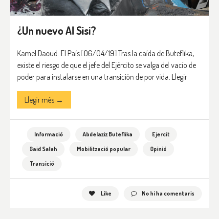
¿Un nuevo Al Sisi?
Kamel Daoud. El País [06/04/19] Tras la caída de Buteflika,
existe el riesgo de que el jefe del Ejército se valga del vacío de
poder para instalarse en una transición de por vida. Llegir
Llegir més →
Informació
Abdelaziz Buteflika
Ejercit
Gaid Salah
Mobilització popular
Opinió
Transició
Like
No hi ha comentaris