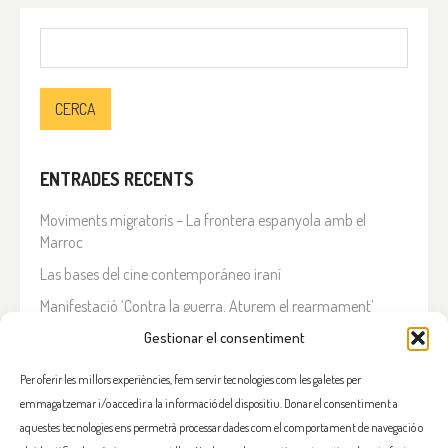
Cerca:
ENTRADES RECENTS
Moviments migratoris – La frontera espanyola amb el
Marroc
Las bases del cine contemporáneo iraní
Manifestació ‘Contra la guerra. Aturem el rearmament’
Gestionar el consentiment
En solidaritat amb el Líban
Què està passant a l’Iran?
Per oferir les millors experiències, fem servir tecnologies com les galetes per
emmagatzemar i/o accedir a la informació del dispositiu. Donar el consentiment a
COMENTARIS RECENTS
aquestes tecnologies ens permetrà processar dades com el comportament de navegació o