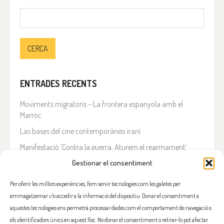
Cerca:
ENTRADES RECENTS
Moviments migratoris – La frontera espanyola amb el
Marroc
Las bases del cine contemporáneo iraní
Manifestació ‘Contra la guerra. Aturem el rearmament’
En solidaritat amb el Líban
Gestionar el consentiment
Què està passant a l’Iran?
Per oferir les millors experiències, fem servir tecnologies com les galetes per
emmagatzemar i/o accedir a la informació del dispositiu. Donar el consentiment a
COMENTARIS RECENTS
aquestes tecnologies ens permetrà processar dades com el comportament de navegació o
els identificadors únics en aquest lloc. No donar el consentiment o retirar-lo pot afectar