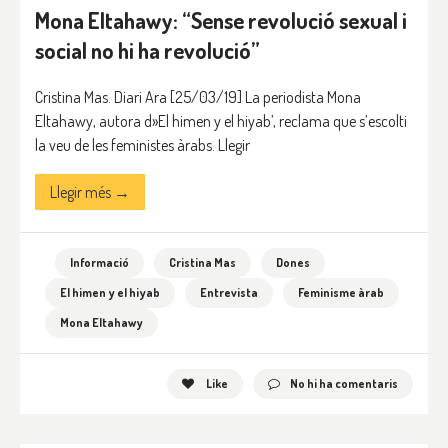
Mona Eltahawy: “Sense revolució sexual i
social no hi ha revolució”
Cristina Mas. Diari Ara [25/03/19] La periodista Mona
Eltahawy, autora d»El himen y el hiyab’, reclama que s’escolti
la veu de les feministes àrabs. Llegir
Llegir més →
Informació
Cristina Mas
Dones
El himen y el hiyab
Entrevista
Feminisme àrab
Mona Eltahawy
Like
No hi ha comentaris