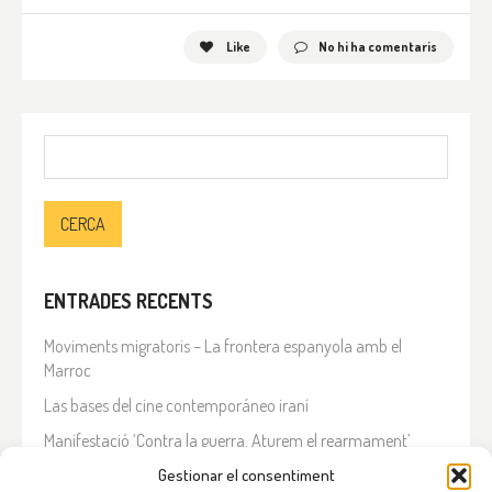
Like
No hi ha comentaris
Cerca:
ENTRADES RECENTS
Moviments migratoris – La frontera espanyola amb el
Marroc
Las bases del cine contemporáneo iraní
Manifestació ‘Contra la guerra. Aturem el rearmament’
En solidaritat amb el Líban
Gestionar el consentiment