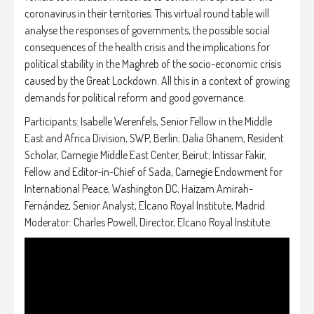
coronavirus in their territories.
This virtual round table will
analyse the responses of governments, the possible social
consequences of the health crisis and the implications for
political stability in the Maghreb of the socio-economic crisis
caused by the Great Lockdown. All this in a context of growing
demands for political reform and good governance.
Participants: Isabelle Werenfels, Senior Fellow in the Middle
East and Africa Division, SWP, Berlin; Dalia Ghanem, Resident
Scholar, Carnegie Middle East Center, Beirut; Intissar Fakir,
Fellow and Editor-in-Chief of Sada, Carnegie Endowment for
International Peace, Washington DC; Haizam Amirah-
Fernández, Senior Analyst, Elcano Royal Institute, Madrid.
Moderator: Charles Powell, Director, Elcano Royal Institute.