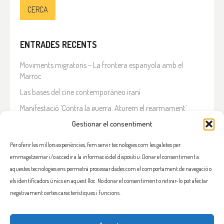
ENTRADES RECENTS
Moviments migratoris – La frontera espanyola amb el
Marroc
Las bases del cine contemporáneo iraní
Manifestació ‘Contra la guerra. Aturem el rearmament’
En solidaritat amb el Líban
Gestionar el consentiment
Què està passant a l’Iran?
Per oferir les millors experiències, fem servir tecnologies com les galetes per
emmagatzemar i/o accedir a la informació del dispositiu. Donar el consentiment a
COMENTARIS RECENTS
aquestes tecnologies ens permetrà processar dades com el comportament de navegació o
els identificadors únics en aquest lloc. No donar el consentiment o retirar-lo pot afectar
negativament certes característiques i funcions.