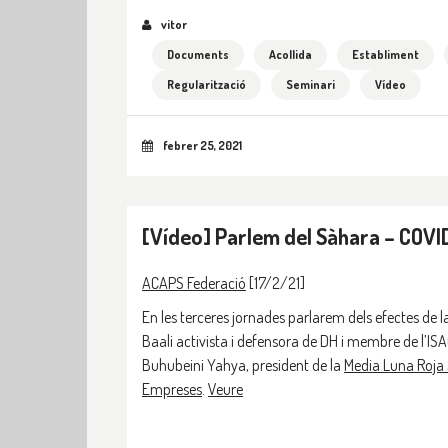
vitor
Documents
Acollida
Establiment
Regularització
Seminari
Vídeo
febrer 25, 2021
[Vídeo] Parlem del Sàhara – COVI
ACAPS Federació
[17/2/21]
En les terceres jornades parlarem dels efectes de
Baali activista i defensora de DH i membre de l’IS
Buhubeini Yahya, president de la
Media Luna Roja
Empreses
.
Veure