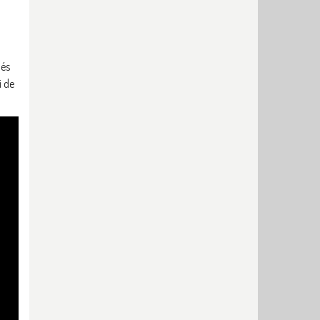
 és
i de