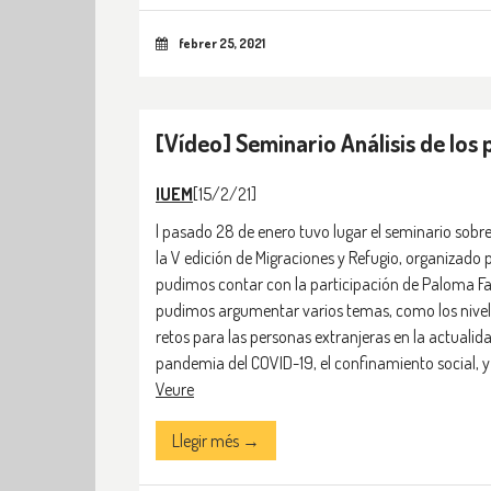
febrer 25, 2021
[Vídeo] Seminario Análisis de los
IUEM
[15/2/21]
l pasado 28 de enero tuvo lugar el seminario sobr
la V edición de Migraciones y Refugio, organizado 
pudimos contar con la participación de Paloma Fav
pudimos argumentar varios temas, como los niveles
retos para las personas extranjeras en la actuali
pandemia del COVID-19, el confinamiento social, y e
Veure
Llegir més →