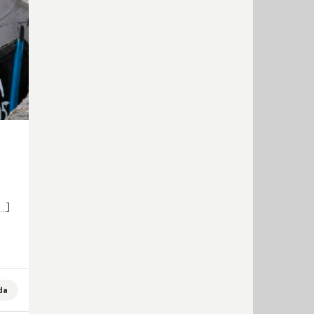
[…]
da