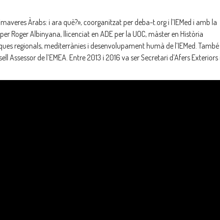
imaveres Àrabs: i ara què?», coorganitzat per deba-t.org i l’IEMed i amb la
 per Roger Albinyana, llicenciat en ADE per la UOC, màster en Història
ítiques regionals, mediterrànies i desenvolupament humà de l’IEMed. També
 Assessor de l’EMEA. Entre 2013 i 2016 va ser Secretari d’Afers Exteriors 