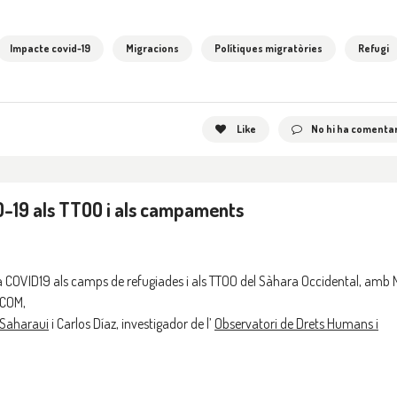
Impacte covid-19
Migracions
Polítiques migratòries
Refugi
Like
No hi ha comentar
D-19 als TTOO i als campaments
 la COVID19 als camps de refugiades i als TTOO del Sàhara Occidental, amb 
ACOM,
 Saharaui
i Carlos Díaz, investigador de l’
Observatori de Drets Humans i