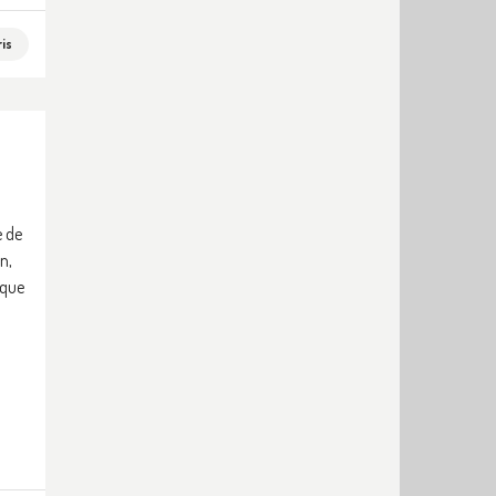
is
e de
n,
 que