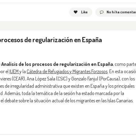
Like
No hi ha comentar
 procesos de regularización en España
e
Analisis de los procesos de regularización en España
, como part
por el
IUEM
y la
Cátedra de Refugiados y Migrantes Forzosos
. En esta ocasió
ieres (CEAR), Ana López Sala (CSIC) y Gonzalo Fanjul (PorCausa), con los
 de irregularidad administrativa que existen en España y los principales
dad. Además, toda la temática de la sesión ha estado marcada por la
l debate sobre la situación actual de los migrantes en las Islas Canarias.