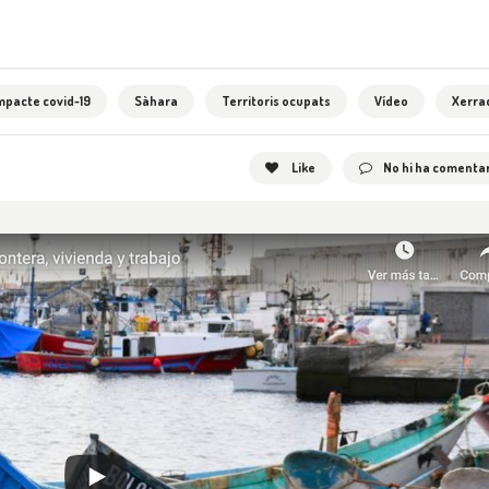
mpacte covid-19
Sàhara
Territoris ocupats
Vídeo
Xerra
Like
No hi ha comentar