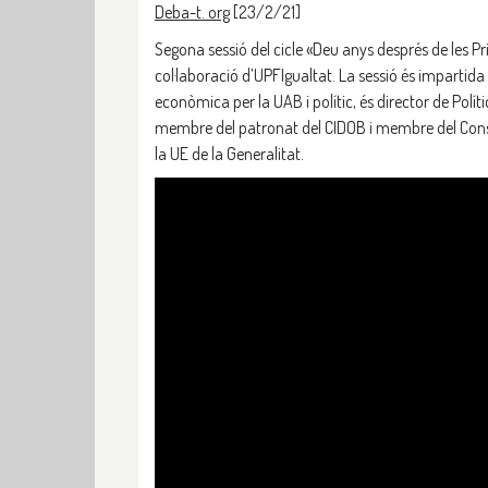
Deba-t. org
[23/2/21]
Segona sessió del cicle «Deu anys després de les Pr
col·laboració d’UPFIgualtat. La sessió és impartida
econòmica per la UAB i polític, és director de Pol
membre del patronat del CIDOB i membre del Consell
la UE de la Generalitat.