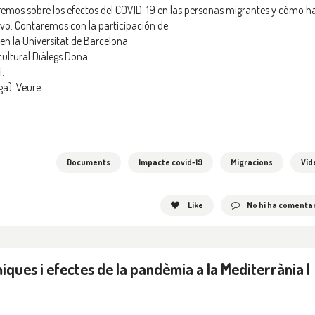
aremos sobre los efectos del COVID-19 en las personas migrantes y cómo h
vo. Contaremos con la participación de:
en la Universitat de Barcelona.
ultural Diàlegs Dona.
.
ga).
Veure
Documents
Impacte covid-19
Migracions
Víd
Like
No hi ha comentar
ques i efectes de la pandèmia a la Mediterrània |