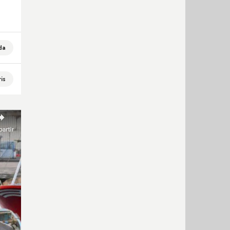
da
is