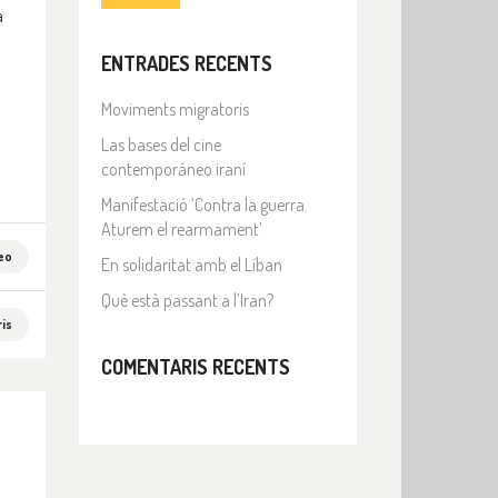
a
ENTRADES RECENTS
Moviments migratoris
Las bases del cine
contemporáneo iraní
Manifestació ‘Contra la guerra.
Aturem el rearmament’
eo
En solidaritat amb el Líban
Què està passant a l’Iran?
is
COMENTARIS RECENTS