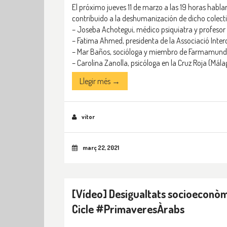
El próximo jueves 11 de marzo a las 19 horas habl
contribuido a la deshumanización de dicho colecti
– Joseba Achotegui, médico psiquiatra y profesor 
– Fatima Ahmed, presidenta de la Associació Interc
– Mar Baños, socióloga y miembro de Farmamundi
– Carolina Zanolla, psicóloga en la Cruz Roja (Mála
Llegir més →
vitor
març 22, 2021
[Vídeo] Desigualtats socioeconòmi
Cicle #PrimaveresÀrabs