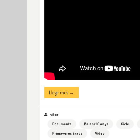
Llegir més →
vitor
Documents
Balanç 10 anys
Cicle
Primaveres àrabs
Vídeo