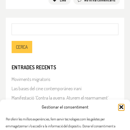
Like
No hi ha comentaris
Cerca:
ENTRADES RECENTS
Moviments migratoris
Las bases del cine contemporáneo iraní
Manifestació ‘Contra la guerra. Aturem el rearmament’
En solidaritat amb el Líban
Gestionar el consentiment
Què està passant a l’Iran?
Per oferir les millors experiències, fem servir tecnologies com les galetes per
emmagatzemar i/o accedir a la informació del dispositiu. Donar el consentiment a