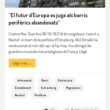
“El futur d’Europa es juga als barris
perifèrics abandonats”
Cristina Mas. Diari Ara [18/10/18] Fill de congolesos, nascut a
Neuhof, un barri de la perifèria d’Estrasburg, Abd Almalik ha
revolucionat el món del rap i el hip-hop i ha obtingut els
guardons musicals més prestigiosos de França. Llegir
Llegir més →
Informació
Barri
Entrevista
Establiment
Estrasburg
Migracions
Neuhof
Perifèria