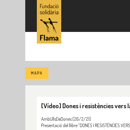
MAPA
[Vídeo] Dones i resistències vers la
AmbUllsDeDones
[26/2/21]
Presentació del llibre “DONES I RESISTÈNCIES VER