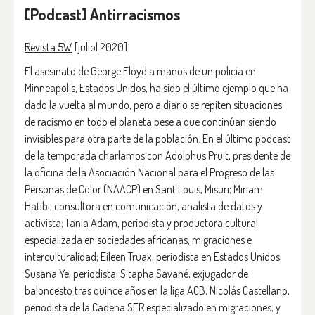
[Podcast] Antirracismos
Revista 5W
[juliol 2020]
El asesinato de George Floyd a manos de un policía en
Minneapolis, Estados Unidos, ha sido el último ejemplo que ha
dado la vuelta al mundo, pero a diario se repiten situaciones
de racismo en todo el planeta pese a que continúan siendo
invisibles para otra parte de la población. En el último podcast
de la temporada charlamos con Adolphus Pruit, presidente de
la oficina de la Asociación Nacional para el Progreso de las
Personas de Color (NAACP) en Sant Louis, Misuri; Miriam
Hatibi, consultora en comunicación, analista de datos y
activista; Tania Adam, periodista y productora cultural
especializada en sociedades africanas, migraciones e
interculturalidad; Eileen Truax, periodista en Estados Unidos;
Susana Ye, periodista; Sitapha Savané, exjugador de
baloncesto tras quince años en la liga ACB; Nicolás Castellano,
periodista de la Cadena SER especializado en migraciones; y