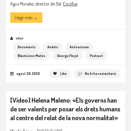
Agus Morales, director de 5W.
Escoltar
Llegir més →
vitor
Documents
Anàlisi
Antiracisme
Black Lives Mates
George Floyd
Podcast
agost 28, 2020
Like
No hi ha comentaris
[Vídeo] Helena Maleno: «Els governs han
de ser valents per posar els drets humans
al centre del relat de la nova normalitat»