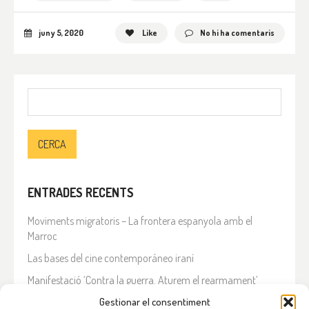
juny 5, 2020
Like
No hi ha comentaris
Cerca:
ENTRADES RECENTS
Moviments migratoris – La frontera espanyola amb el
Marroc
Las bases del cine contemporáneo iraní
Manifestació ‘Contra la guerra. Aturem el rearmament’
En solidaritat amb el Líban
Gestionar el consentiment