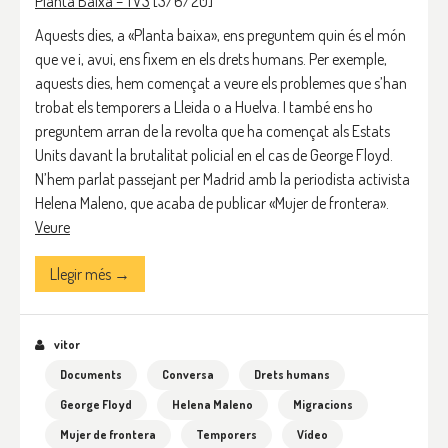
Planta Baixa – TV3
[3/6/20]
Aquests dies, a «Planta baixa», ens preguntem quin és el món
que ve i, avui, ens fixem en els drets humans. Per exemple,
aquests dies, hem començat a veure els problemes que s’han
trobat els temporers a Lleida o a Huelva. I també ens ho
preguntem arran de la revolta que ha començat als Estats
Units davant la brutalitat policial en el cas de George Floyd.
N’hem parlat passejant per Madrid amb la periodista activista
Helena Maleno, que acaba de publicar «Mujer de frontera».
Veure
Llegir més →
vitor
Documents
Conversa
Drets humans
George Floyd
Helena Maleno
Migracions
Mujer de frontera
Temporers
Vídeo