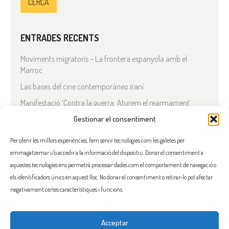
ENTRADES RECENTS
Moviments migratoris – La frontera espanyola amb el
Marroc
Las bases del cine contemporáneo iraní
Manifestació ‘Contra la guerra. Aturem el rearmament’
En solidaritat amb el Líban
Gestionar el consentiment
Què està passant a l’Iran?
Per oferir les millors experiències, fem servir tecnologies com les galetes per
emmagatzemar i/o accedir a la informació del dispositiu. Donar el consentiment a
COMENTARIS RECENTS
aquestes tecnologies ens permetrà processar dades com el comportament de navegació o
els identificadors únics en aquest lloc. No donar el consentiment o retirar-lo pot afectar
negativament certes característiques i funcions.
Acceptar