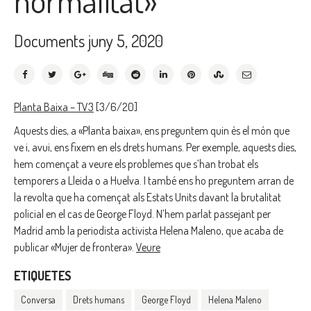
normalitat»
Documents
juny 5, 2020
Planta Baixa – TV3
[3/6/20]
Aquests dies, a «Planta baixa», ens preguntem quin és el món que
ve i, avui, ens fixem en els drets humans. Per exemple, aquests dies,
hem començat a veure els problemes que s’han trobat els
temporers a Lleida o a Huelva. I també ens ho preguntem arran de
la revolta que ha començat als Estats Units davant la brutalitat
policial en el cas de George Floyd. N’hem parlat passejant per
Madrid amb la periodista activista Helena Maleno, que acaba de
publicar «Mujer de frontera».
Veure
ETIQUETES
Conversa
Drets humans
George Floyd
Helena Maleno