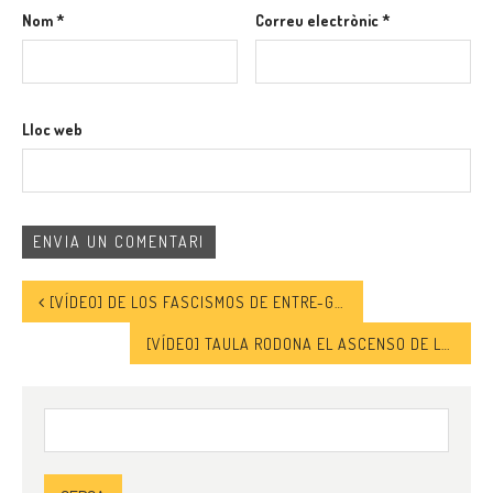
Nom
*
Correu electrònic
*
Lloc web
[VÍDEO] DE LOS FASCISMOS DE ENTRE-GUERRAS A LOS NEOFASCISMOS DEL S.XXI | EMMANUEL RODRÍGUEZ
[VÍDEO] TAULA RODONA EL ASCENSO DE LA DESINFORMACIÓN Y DE LA VIOLENCIA MEDIÁTICA
Cerca: