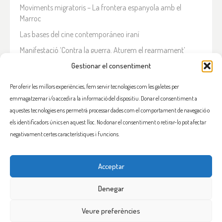
Moviments migratoris – La frontera espanyola amb el
Marroc
Las bases del cine contemporáneo iraní
Manifestació ‘Contra la guerra. Aturem el rearmament’
En solidaritat amb el Líban
Gestionar el consentiment
Què està passant a l’Iran?
Per oferir les millors experiències, fem servir tecnologies com les galetes per
emmagatzemar i/o accedir a la informació del dispositiu. Donar el consentiment a
COMENTARIS RECENTS
aquestes tecnologies ens permetrà processar dades com el comportament de navegació o
els identificadors únics en aquest lloc. No donar el consentiment o retirar-lo pot afectar
negativament certes característiques i funcions.
Acceptar
FACEBOOK
INSTAGRAM
TWITTER
BLUESKY
YOUTUBE
Denegar
Veure preferències