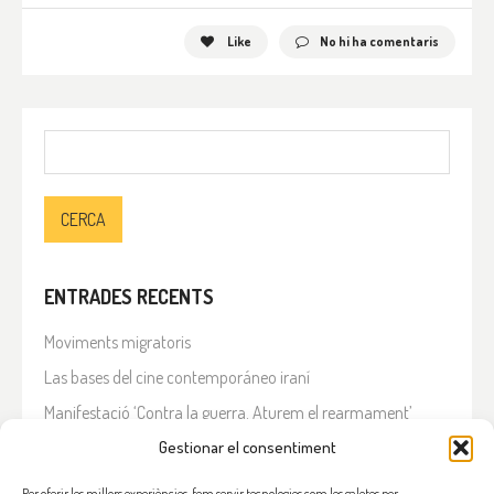
Like
No hi ha comentaris
Cerca:
ENTRADES RECENTS
Moviments migratoris
Las bases del cine contemporáneo iraní
Manifestació ‘Contra la guerra. Aturem el rearmament’
En solidaritat amb el Líban
Gestionar el consentiment
Què està passant a l’Iran?
Per oferir les millors experiències, fem servir tecnologies com les galetes per