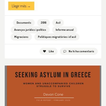
Llegir més →
Documents
2016
Asil
Avanços jurídics i polítics
Informe anual
Migracions
Políitiques migratòries i d'asil
Like
No hi ha comentaris