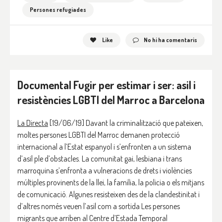
Persones refugiades
Like
No hi ha comentaris
Documental Fugir per estimar i ser: asil i
resistències LGBTI del Marroc a Barcelona
La Directa
[19/06/19] Davant la criminalització que pateixen,
moltes persones LGBTI del Marroc demanen protecció
internacional a l’Estat espanyol i s’enfronten a un sistema
d’asil ple d’obstacles. La comunitat gai, lesbiana i trans
marroquina s’enfronta a vulneracions de drets i violències
múltiples provinents de la llei, la família, la policia o els mitjans
de comunicació. Algunes resisteixen des de la clandestinitat i
d’altres només veuen l’asil com a sortida Les persones
migrants que arriben al Centre d’Estada Temporal