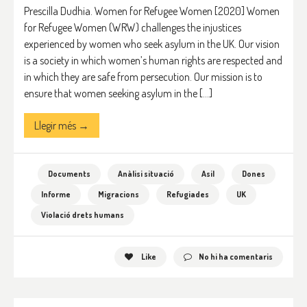
Prescilla Dudhia. Women for Refugee Women [2020] Women
for Refugee Women (WRW) challenges the injustices
experienced by women who seek asylum in the UK. Our vision
is a society in which women’s human rights are respected and
in which they are safe from persecution. Our mission is to
ensure that women seeking asylum in the […]
Llegir més →
Documents
Anàlisi situació
Asil
Dones
Informe
Migracions
Refugiades
UK
Violació drets humans
Like
No hi ha comentaris