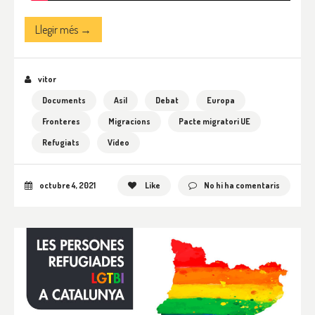
Llegir més →
vitor
Documents
Asil
Debat
Europa
Fronteres
Migracions
Pacte migratori UE
Refugiats
Vídeo
octubre 4, 2021
Like
No hi ha comentaris