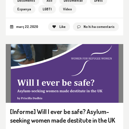
Documents
Asil
Documental
Drets
Espanya
LGBTI
Vídeo
març 22, 2020
Like
No hi ha comentaris
[Informe] Will I ever be safe? Asylum-
seeking women made destitute in the UK