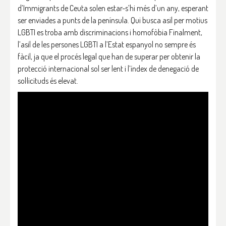
d’Immigrants de Ceuta solen estar-s’hi més d’un any, esperant
ser enviades a punts de la península. Qui busca asil per motius
LGBTI es troba amb discriminacions i homofòbia Finalment,
l’asil de les persones LGBTI a l’Estat espanyol no sempre és
fàcil, ja que el procés legal que han de superar per obtenir la
protecció internacional sol ser lent i l’índex de denegació de
sol·licituds és elevat.