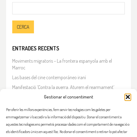
Cerca:
ENTRADES RECENTS
Moviments migratoris – La frontera espanyola amb el
Marroc
Las bases del cine contemporáneo iraní
Manifestació ‘Contra la guerra. Aturem el rearmament’
En solidaritat amb el Líban
Gestionar el consentiment
Què està passant a l’Iran?
Per oferir les millors experiències, fem servir tecnologies com les galetes per
emmagatzemar i/o accedir a la informació del dispositiu. Donar el consentiment a
COMENTARIS RECENTS
aquestes tecnologies ens permetrà processar dades com el comportament de navegació o
els identificadors únics en aquest lloc. No donar el consentiment o retirar-lo pot afectar