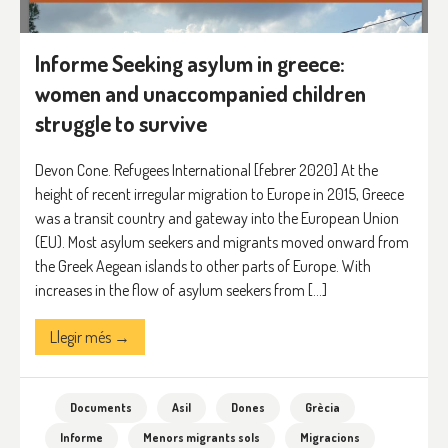
Informe Seeking asylum in greece:
women and unaccompanied children
struggle to survive
Devon Cone. Refugees International [febrer 2020] At the
height of recent irregular migration to Europe in 2015, Greece
was a transit country and gateway into the European Union
(EU). Most asylum seekers and migrants moved onward from
the Greek Aegean islands to other parts of Europe. With
increases in the flow of asylum seekers from […]
Llegir més →
Documents
Asil
Dones
Grècia
Informe
Menors migrants sols
Migracions