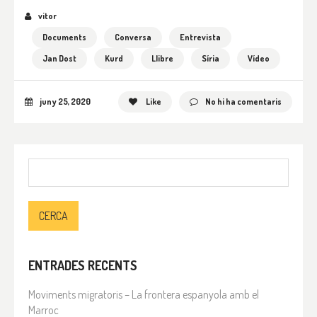
vitor
Documents
Conversa
Entrevista
Jan Dost
Kurd
Llibre
Síria
Vídeo
juny 25, 2020
Like
No hi ha comentaris
Cerca:
ENTRADES RECENTS
Moviments migratoris – La frontera espanyola amb el
Marroc