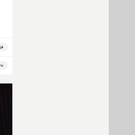
tjà
is