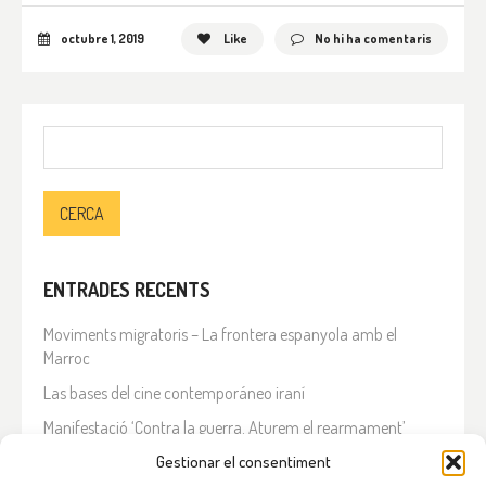
octubre 1, 2019
Like
No hi ha comentaris
Cerca:
ENTRADES RECENTS
Moviments migratoris – La frontera espanyola amb el
Marroc
Las bases del cine contemporáneo iraní
Manifestació ‘Contra la guerra. Aturem el rearmament’
En solidaritat amb el Líban
Gestionar el consentiment