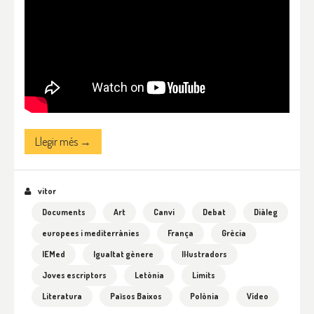
Llegir més →
vitor
Documents
Art
Canvi
Debat
Diàleg
europees i mediterrànies
França
Grècia
IEMed
Igualtat gènere
Il·lustradors
Joves escriptors
Letònia
Limits
Literatura
Països Baixos
Polònia
Vídeo