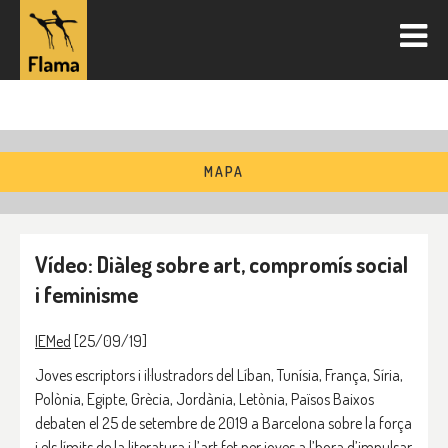
MAPA
Vídeo: Diàleg sobre art, compromís social
i feminisme
IEMed
[25/09/19]
Joves escriptors i il·lustradors del Líban, Tunísia, França, Síria,
Polònia, Egipte, Grècia, Jordània, Letònia, Països Baixos
debaten el 25 de setembre de 2019 a Barcelona sobre la força
i els límits de la literatura i l’art fet per joves a l’hora d’impulsar