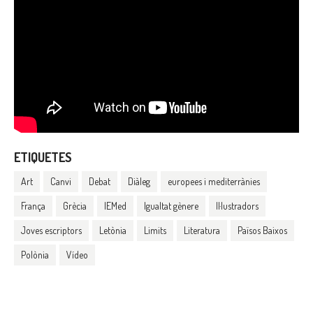
ETIQUETES
Art
Canvi
Debat
Diàleg
europees i mediterrànies
França
Grècia
IEMed
Igualtat gènere
Il·lustradors
Joves escriptors
Letònia
Limits
Literatura
Països Baixos
Polònia
Vídeo