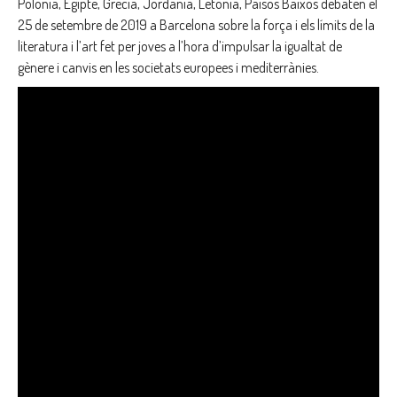
Polònia, Egipte, Grècia, Jordània, Letònia, Països Baixos debaten el
25 de setembre de 2019 a Barcelona sobre la força i els límits de la
literatura i l’art fet per joves a l’hora d’impulsar la igualtat de
gènere i canvis en les societats europees i mediterrànies.