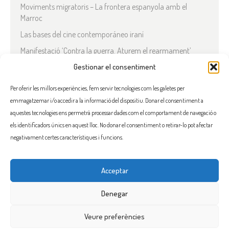
Moviments migratoris – La frontera espanyola amb el
Marroc
Las bases del cine contemporáneo iraní
Manifestació ‘Contra la guerra. Aturem el rearmament’
En solidaritat amb el Líban
Gestionar el consentiment
Què està passant a l’Iran?
Per oferir les millors experiències, fem servir tecnologies com les galetes per
emmagatzemar i/o accedir a la informació del dispositiu. Donar el consentiment a
COMENTARIS RECENTS
aquestes tecnologies ens permetrà processar dades com el comportament de navegació o
els identificadors únics en aquest lloc. No donar el consentiment o retirar-lo pot afectar
negativament certes característiques i funcions.
Acceptar
FACEBOOK
INSTAGRAM
TWITTER
BLUESKY
YOUTUBE
Denegar
Veure preferències